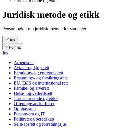
Juridisk metode og etikk
Juridisk metode og etikk
Pensumbøker om juridisk metode for studenter.
Jus
Format
Jus
Arbeidsrett
Avtale- og kjøpsrett
Eiendoms- og entrepriserett
Erstatnings- og forsikringsrett
EU, EØS og internasjonal rett
Familie- og arverett
Helse- og velferdsrett
Juridisk metode og etikk
Offentlige anskaffelser
Opphavsrett
Personvern og IT
Politirett og beredskap
Selskapsrett og forretningsjus