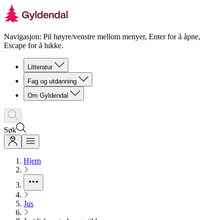
Navigasjon: Pil høyre/venstre mellom menyer, Enter for å åpne,
Escape for å lukke.
Litteratur
Fag og utdanning
Om Gyldendal
Søk
Hjem
Jus