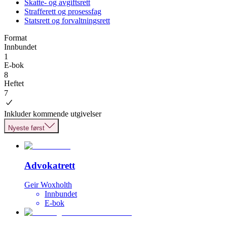
Skatte- og avgiftsrett
Strafferett og prosessfag
Statsrett og forvaltningsrett
Format
Innbundet
1
E-bok
8
Heftet
7
Inkluder kommende utgivelser
Nyeste først
Advokatrett
Geir Woxholth
Innbundet
E-bok