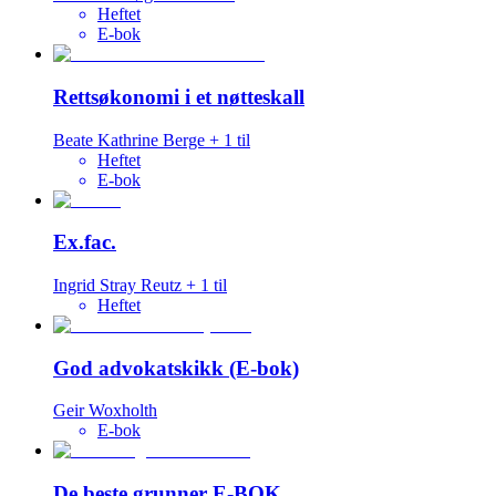
Heftet
E-bok
Rettsøkonomi i et nøtteskall
Beate Kathrine Berge
+
1
til
Heftet
E-bok
Ex.fac.
Ingrid Stray Reutz
+
1
til
Heftet
God advokatskikk (E-bok)
Geir Woxholth
E-bok
De beste grunner E-BOK