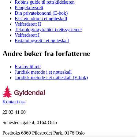
Robins guide til rettskildelæren
Pengekravsrett
Din privatøkonomi (E-bok)
Fast eiendom i et nøtteskall
Velferdsrett II
Teknologinøytralitet i rettssystemet
Velferdsrett I
Erstatningsrett i et nøtteskall
Andre bøker fra forfatterne
Fra lov til rett
Juridisk metode i et nøtteskall
Juridisk metode i et nøtteskall (E-bok)
Kontakt oss
22 03 41 00
Sehesteds gate 4, 0164 Oslo
Postboks 6860 Pilestredet Park, 0176 Oslo