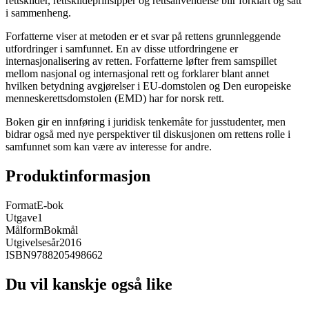
rettskilder, rettskildeprinsipper og rettsanvendelse blir forklart og satt
i sammenheng.
Forfatterne viser at metoden er et svar på rettens grunnleggende
utfordringer i samfunnet. En av disse utfordringene er
internasjonalisering av retten. Forfatterne løfter frem samspillet
mellom nasjonal og internasjonal rett og forklarer blant annet
hvilken betydning avgjørelser i EU-domstolen og Den europeiske
menneskerettsdomstolen (EMD) har for norsk rett.
Boken gir en innføring i juridisk tenkemåte for jusstudenter, men
bidrar også med nye perspektiver til diskusjonen om rettens rolle i
samfunnet som kan være av interesse for andre.
Produktinformasjon
Format
E-bok
Utgave
1
Målform
Bokmål
Utgivelsesår
2016
ISBN
9788205498662
Du vil kanskje også like