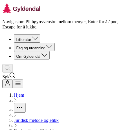
Navigasjon: Pil høyre/venstre mellom menyer, Enter for å åpne,
Escape for å lukke.
Litteratur
Fag og utdanning
Om Gyldendal
Søk
Hjem
Juridisk metode og etikk