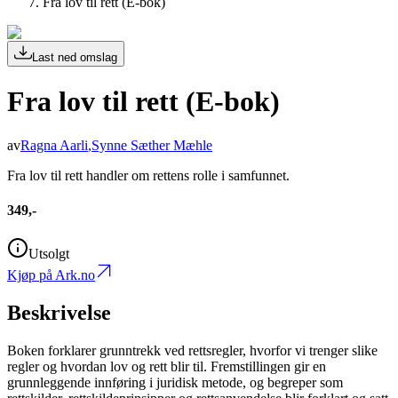
Fra lov til rett (E-bok)
Last ned omslag
Fra lov til rett (E-bok)
av
Ragna Aarli
,
Synne Sæther Mæhle
Fra lov til rett handler om rettens rolle i samfunnet.
349,-
Utsolgt
Kjøp på Ark.no
Beskrivelse
Boken forklarer grunntrekk ved rettsregler, hvorfor vi trenger slike
regler og hvordan lov og rett blir til. Fremstillingen gir en
grunnleggende innføring i juridisk metode, og begreper som