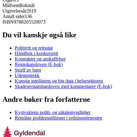
Målform
Bokmål
Utgivelsesår
2019
Antall sider
136
ISBN
9788205520073
Du vil kanskje også like
Politirett og rettsstat
Håndbok i konkursrett
Kontrakter og anskaffelser
Regnskapsloven (E-bok)
Straff av barn
Utleggstrekk
Kunstig intelligens og big data i helsesektoren
Skadeserstatningsloven med kommentarer (E-bok)
Andre bøker fra forfatterne
Kystvaktens politi- og påtalemyndighet
Rettslige problemstillinger i redningstjenesten