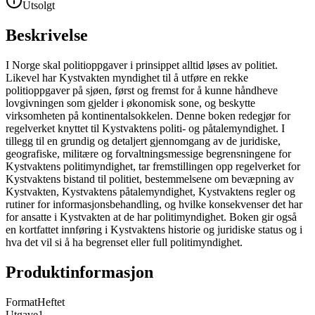
Utsolgt
Beskrivelse
I Norge skal politioppgaver i prinsippet alltid løses av politiet.
Likevel har Kystvakten myndighet til å utføre en rekke
politioppgaver på sjøen, først og fremst for å kunne håndheve
lovgivningen som gjelder i økonomisk sone, og beskytte
virksomheten på kontinentalsokkelen. Denne boken redegjør for
regelverket knyttet til Kystvaktens politi- og påtalemyndighet. I
tillegg til en grundig og detaljert gjennomgang av de juridiske,
geografiske, militære og forvaltningsmessige begrensningene for
Kystvaktens politimyndighet, tar fremstillingen opp regelverket for
Kystvaktens bistand til politiet, bestemmelsene om bevæpning av
Kystvakten, Kystvaktens påtalemyndighet, Kystvaktens regler og
rutiner for informasjonsbehandling, og hvilke konsekvenser det har
for ansatte i Kystvakten at de har politimyndighet. Boken gir også
en kortfattet innføring i Kystvaktens historie og juridiske status og i
hva det vil si å ha begrenset eller full politimyndighet.
Produktinformasjon
Format
Heftet
Utgave
1