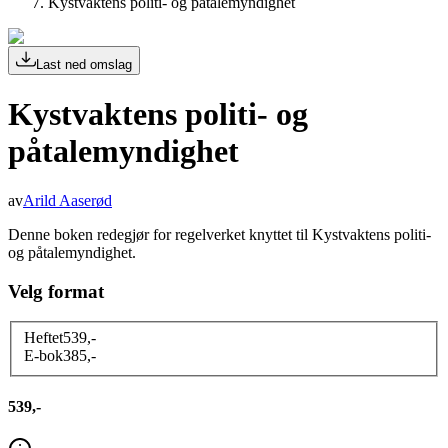
Kystvaktens politi- og påtalemyndighet
Last ned omslag
Kystvaktens politi- og
påtalemyndighet
av
Arild Aaserød
Denne boken redegjør for regelverket knyttet til Kystvaktens politi-
og påtalemyndighet.
Velg format
Heftet
539
,-
E-bok
385
,-
539,-