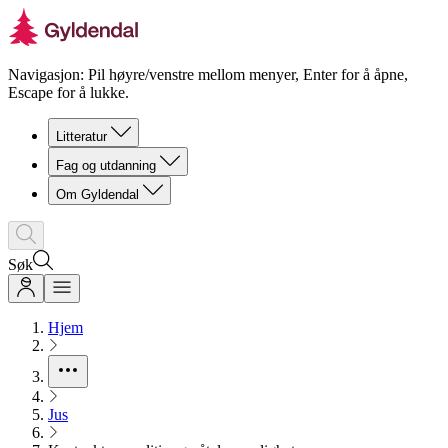
Navigasjon: Pil høyre/venstre mellom menyer, Enter for å åpne,
Escape for å lukke.
Litteratur
Fag og utdanning
Om Gyldendal
Søk
Hjem
Jus