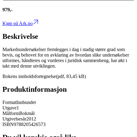
979,-
Kjøp på Ark.no
Beskrivelse
Markedsundersøkelser fremlegges i dag i stadig større grad som
bevis, og behovet for en avklaring av hvordan slike undersøkelser
utformes, håndteres og vurderes i juridisk sammenheng, har økt i
takt med denne utviklingen.
Bokens innholdsfortegnelse(pdf, 83,45 kB)
Produktinformasjon
Format
Innbundet
Utgave
1
Målform
Bokmål
Utgivelsesår
2012
ISBN
9788205426573