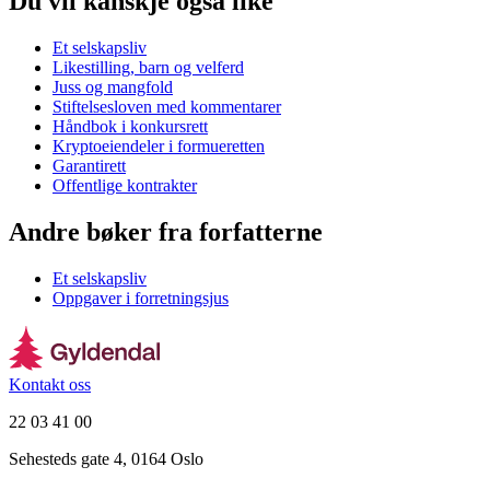
Du vil kanskje også like
Et selskapsliv
Likestilling, barn og velferd
Juss og mangfold
Stiftelsesloven med kommentarer
Håndbok i konkursrett
Kryptoeiendeler i formueretten
Garantirett
Offentlige kontrakter
Andre bøker fra forfatterne
Et selskapsliv
Oppgaver i forretningsjus
Kontakt oss
22 03 41 00
Sehesteds gate 4, 0164 Oslo