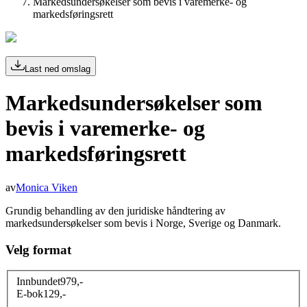
Markedsundersøkelser som bevis i varemerke- og
markedsføringsrett
Last ned omslag
Markedsundersøkelser som
bevis i varemerke- og
markedsføringsrett
av
Monica Viken
Grundig behandling av den juridiske håndtering av
markedsundersøkelser som bevis i Norge, Sverige og Danmark.
Velg format
Innbundet
979
,-
E-bok
129
,-