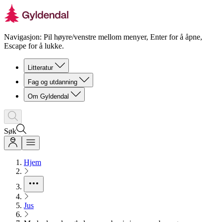
Navigasjon: Pil høyre/venstre mellom menyer, Enter for å åpne,
Escape for å lukke.
Litteratur
Fag og utdanning
Om Gyldendal
Søk
Hjem
Jus