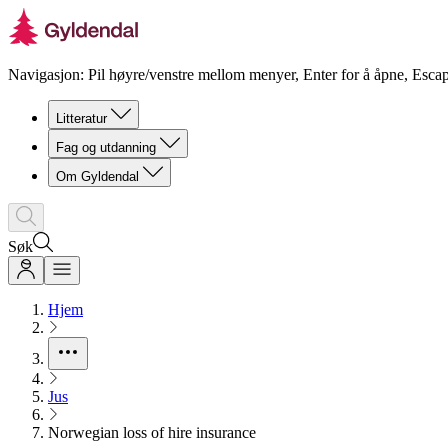
Navigasjon: Pil høyre/venstre mellom menyer, Enter for å åpne, Escap
Litteratur
Fag og utdanning
Om Gyldendal
Søk
Hjem
Jus
Norwegian loss of hire insurance