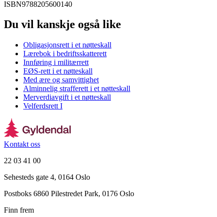
ISBN
9788205600140
Du vil kanskje også like
Obligasjonsrett i et nøtteskall
Lærebok i bedriftsskatterett
Innføring i militærrett
EØS-rett i et nøtteskall
Med ære og samvittighet
Alminnelig strafferett i et nøtteskall
Merverdiavgift i et nøtteskall
Velferdsrett I
Kontakt oss
22 03 41 00
Sehesteds gate 4, 0164 Oslo
Postboks 6860 Pilestredet Park, 0176 Oslo
Finn frem