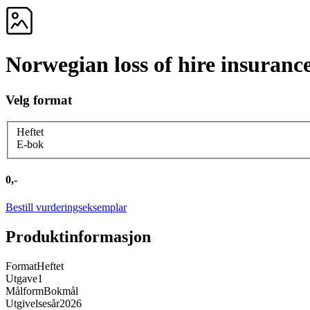
Norwegian loss of hire insuranc
Velg format
Heftet
E-bok
0,-
Bestill vurderingseksemplar
Produktinformasjon
Format
Heftet
Utgave
1
Målform
Bokmål
Utgivelsesår
2026