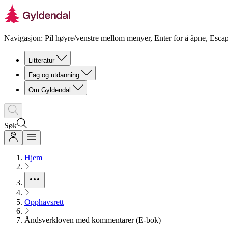
Navigasjon: Pil høyre/venstre mellom menyer, Enter for å åpne, Escap
Litteratur
Fag og utdanning
Om Gyldendal
Søk
Hjem
Opphavsrett
Åndsverkloven med kommentarer (E-bok)