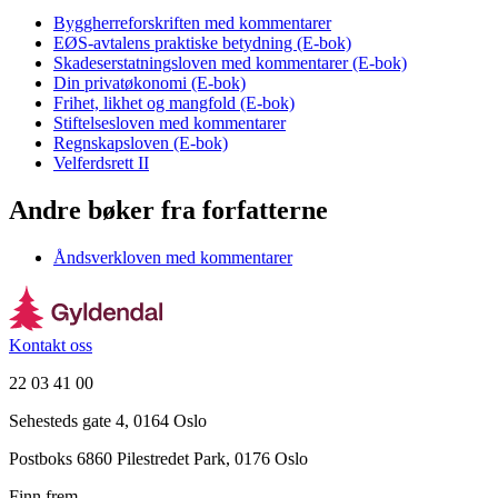
Byggherreforskriften med kommentarer
EØS-avtalens praktiske betydning (E-bok)
Skadeserstatningsloven med kommentarer (E-bok)
Din privatøkonomi (E-bok)
Frihet, likhet og mangfold (E-bok)
Stiftelsesloven med kommentarer
Regnskapsloven (E-bok)
Velferdsrett II
Andre bøker fra forfatterne
Åndsverkloven med kommentarer
Kontakt oss
22 03 41 00
Sehesteds gate 4, 0164 Oslo
Postboks 6860 Pilestredet Park, 0176 Oslo
Finn frem