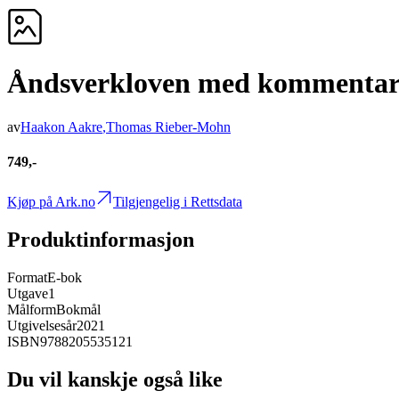
Åndsverkloven med kommentar
av
Haakon Aakre
,
Thomas Rieber-Mohn
749,-
Kjøp på Ark.no
Tilgjengelig i Rettsdata
Produktinformasjon
Format
E-bok
Utgave
1
Målform
Bokmål
Utgivelsesår
2021
ISBN
9788205535121
Du vil kanskje også like