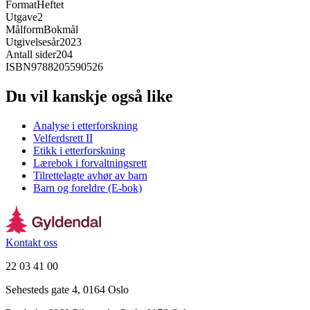
Format
Heftet
Utgave
2
Målform
Bokmål
Utgivelsesår
2023
Antall sider
204
ISBN
9788205590526
Du vil kanskje også like
Analyse i etterforskning
Velferdsrett II
Etikk i etterforskning
Lærebok i forvaltningsrett
Tilrettelagte avhør av barn
Barn og foreldre (E-bok)
Kontakt oss
22 03 41 00
Sehesteds gate 4, 0164 Oslo