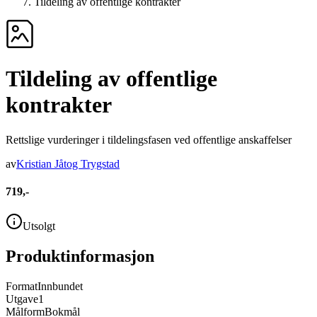
Tildeling av offentlige kontrakter
Tildeling av offentlige
kontrakter
Rettslige vurderinger i tildelingsfasen ved offentlige anskaffelser
av
Kristian Jåtog Trygstad
719,-
Utsolgt
Produktinformasjon
Format
Innbundet
Utgave
1
Målform
Bokmål