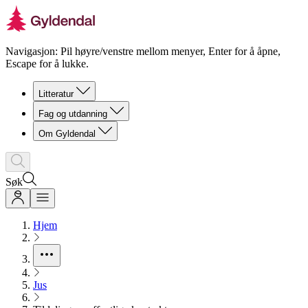
Navigasjon: Pil høyre/venstre mellom menyer, Enter for å åpne,
Escape for å lukke.
Litteratur
Fag og utdanning
Om Gyldendal
Søk
Hjem
Jus