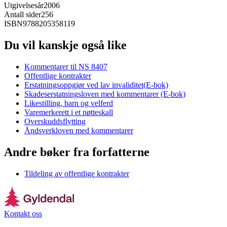
Utgivelsesår
2006
Antall sider
256
ISBN
9788205358119
Du vil kanskje også like
Kommentarer til NS 8407
Offentlige kontrakter
Erstatningsoppgjør ved lav invaliditet(E-bok)
Skadeserstatningsloven med kommentarer (E-bok)
Likestilling, barn og velferd
Varemerkerett i et nøtteskall
Overskuddsflytting
Åndsverkloven med kommentarer
Andre bøker fra forfatterne
Tildeling av offentlige kontrakter
Kontakt oss