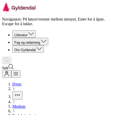
Navigasjon: Pil høyre/venstre mellom menyer, Enter for å åpne,
Escape for å lukke.
Litteratur
Fag og utdanning
Om Gyldendal
Søk
Hjem
Medisin