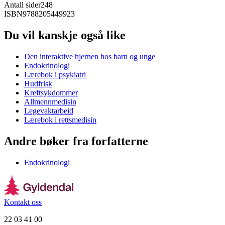
Antall sider
248
ISBN
9788205449923
Du vil kanskje også like
Den interaktive hjernen hos barn og unge
Endokrinologi
Lærebok i psykiatri
Hudfrisk
Kreftsykdommer
Allmennmedisin
Legevaktarbeid
Lærebok i rettsmedisin
Andre bøker fra forfatterne
Endokrinologi
Kontakt oss
22 03 41 00