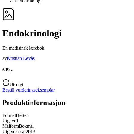
Endokrinologi
Endokrinologi
En medisinsk lærebok
av
Kristian Løvås
639,-
Utsolgt
Bestill vurderingseksemplar
Produktinformasjon
Format
Heftet
Utgave
1
Målform
Bokmål
Utgivelsesår
2013