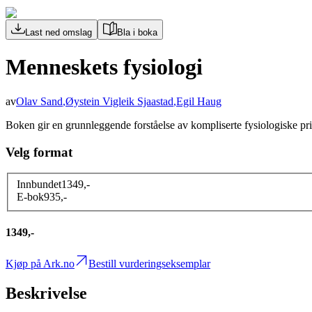
Last ned omslag
Bla i boka
Menneskets fysiologi
av
Olav Sand
,
Øystein Vigleik Sjaastad
,
Egil Haug
Boken gir en grunnleggende forståelse av kompliserte fysiologiske pr
Velg format
Innbundet
1349
,-
E-bok
935
,-
1349,-
Kjøp på Ark.no
Bestill vurderingseksemplar
Beskrivelse