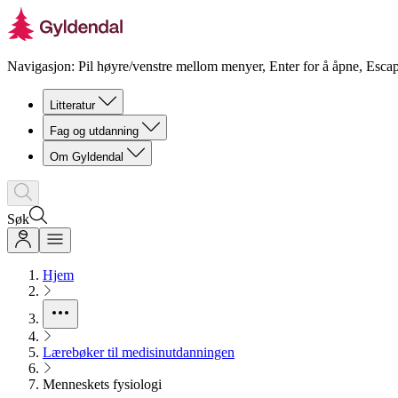
Navigasjon: Pil høyre/venstre mellom menyer, Enter for å åpne, Escap
Litteratur
Fag og utdanning
Om Gyldendal
Søk
Hjem
Lærebøker til medisinutdanningen
Menneskets fysiologi