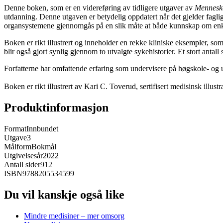
Denne boken, som er en videreføring av tidligere utgaver av
Menneske
utdanning. Denne utgaven er betydelig oppdatert når det gjelder fagli
organsystemene gjennomgås på en slik måte at både kunnskap om enkel
Boken er rikt illustrert og inneholder en rekke kliniske eksempler,
blir også gjort synlig gjennom to utvalgte sykehistorier. Et stort antal
Forfatterne har omfattende erfaring som undervisere på høgskole- og u
Boken er rikt illustrert av Kari C. Toverud, sertifisert medisinsk illust
Produktinformasjon
Format
Innbundet
Utgave
3
Målform
Bokmål
Utgivelsesår
2022
Antall sider
912
ISBN
9788205534599
Du vil kanskje også like
Mindre medisiner – mer omsorg