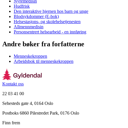
Nyremedisin
Hudfrisk
Den interaktive hjernen hos barn og unge
Blodsykdommer (E-bok)
Helsestasjons- og skolehelsetjenesten
Allmennmedisin
Personsentrert helsearbeid - en innføring
Andre bøker fra forfatterne
Menneskekroppen
Arbeidsbok til menneskekroppen
Kontakt oss
22 03 41 00
Sehesteds gate 4, 0164 Oslo
Postboks 6860 Pilestredet Park, 0176 Oslo
Finn frem