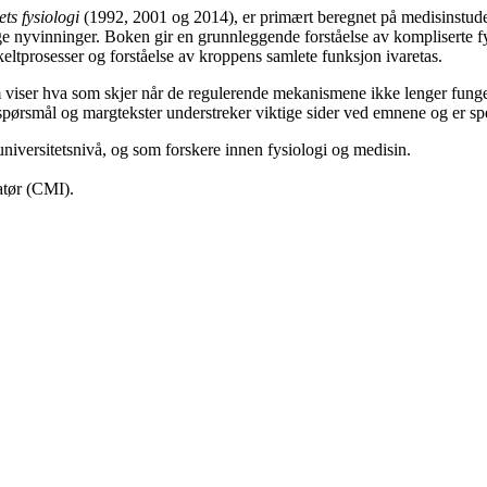
ts fysiologi
(1992, 2001 og 2014), er primært beregnet på medisinstude
ge nyvinninger. Boken gir en grunnleggende forståelse av kompliserte f
tprosesser og forståelse av kroppens samlete funksjon ivaretas.
 som viser hva som skjer når de regulerende mekanismene ikke lenger f
l spørsmål og margtekster understreker viktige sider ved emnene og er spes
niversitetsnivå, og som forskere innen fysiologi og medisin.
ratør (CMI).