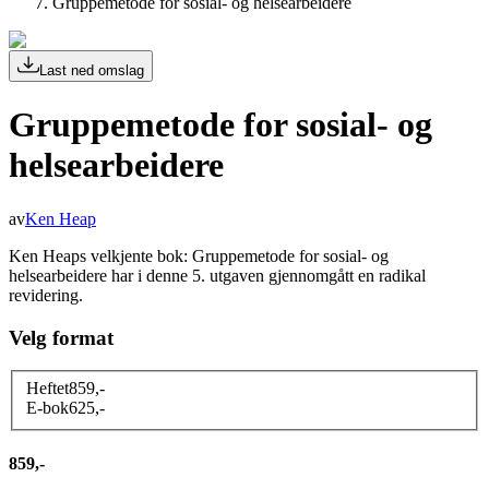
Gruppemetode for sosial- og helsearbeidere
Last ned omslag
Gruppemetode for sosial- og
helsearbeidere
av
Ken Heap
Ken Heaps velkjente bok: Gruppemetode for sosial- og
helsearbeidere har i denne 5. utgaven gjennomgått en radikal
revidering.
Velg format
Heftet
859
,-
E-bok
625
,-
859,-