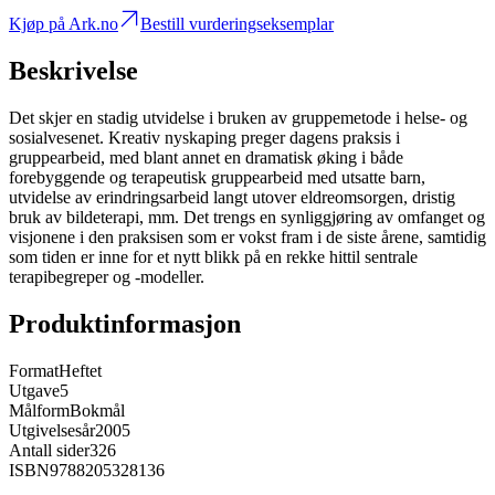
Kjøp på Ark.no
Bestill vurderingseksemplar
Beskrivelse
Det skjer en stadig utvidelse i bruken av gruppemetode i helse- og
sosialvesenet. Kreativ nyskaping preger dagens praksis i
gruppearbeid, med blant annet en dramatisk øking i både
forebyggende og terapeutisk gruppearbeid med utsatte barn,
utvidelse av erindringsarbeid langt utover eldreomsorgen, dristig
bruk av bildeterapi, mm. Det trengs en synliggjøring av omfanget og
visjonene i den praksisen som er vokst fram i de siste årene, samtidig
som tiden er inne for et nytt blikk på en rekke hittil sentrale
terapibegreper og -modeller.
Produktinformasjon
Format
Heftet
Utgave
5
Målform
Bokmål
Utgivelsesår
2005
Antall sider
326
ISBN
9788205328136