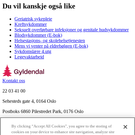
Du vil kanskje også like
Geriatrisk sykepleie
Kreftsykdommer
Seksuelt overførbare infeksjoner og genitale hudsykdommer
Blodsykdommer (E-bok)
Helsestasjons- og skolehelsetjenesten
Mens vi venter på eldrebølgen (E-bok)
Sykdomslære 4.utg
Legevaktarbeid
Kontakt oss
22 03 41 00
Sehesteds gate 4, 0164 Oslo
Postboks 6860 Pilestredet Park, 0176 Oslo
Finn frem
By clicking “Accept All Cookies”, you agree to the storing of
Nyhetsbrev
cookies on your device to enhance site navigation, analyze site