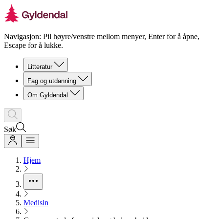
Navigasjon: Pil høyre/venstre mellom menyer, Enter for å åpne,
Escape for å lukke.
Litteratur
Fag og utdanning
Om Gyldendal
Søk
Hjem
Medisin