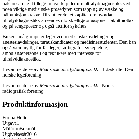
halspulsårene. I tillegg inngår kapitler om ultralyddiagnostikk ved
noen viktige medisinske prosedyrer, som tapping av væske og
nålpunksjon av kar. Til slutt er det et kapittel om hvordan
ultralyddiagnostikk anvendes i forskjellige situasjoner i akuttmottak
og på sengeposter og også utenfor sykehus.
Bokens målgruppe er leger ved medisinske avdelinger og
anestesiavdelinger, turnuskandidater og medisinerstudenter. Den kan
også være nyttig for fastleger, radiografer, sykepleiere,
ambulansepersonell og teknikere med interesse for
ultralyddiagnostikk.
Les anmeldelse av
Medisinsk ultralyddiagnostikk
i Tidsskriftet Den
norske legeforening.
Les anmeldelse av
Medisinsk ultralyddiagnostikk
i Norsk
radiografisk forening.
Produktinformasjon
Format
Heftet
Utgave
1
Målform
Bokmål
Utgivelsesår
2016