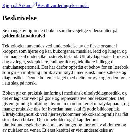
Kjøp på Ark.no
Bestill vurderingseksemplar
Beskrivelse
Se mange av figurene i boken som bevegelige videosnutter på
gyldendal.no/ultralyd
Teknologien anvendes ved undersøkelse av de fleste organer i
kroppen som hjerte og kar, bukorganer, muskler, ledd og lunger, og
når man skal undersøke fosterets tilstand. Ultralydapparater brukes i
dag av leger, sykepleiere, radiografer og teknikere i tillegg til
ambulansepersonell. Det har derfor oppstått et behov for en lærebok
som gir en innføring i bruk av ultralyd i medisinsk undersøkelse og
diagnostikk. Denne boken er laget med dette for øye og er den første
i sitt slag på norsk.
Boken gir en praktisk innføring i medisinsk ultralyddiagnostikk, og
det er lagt stor vekt på gode og representative bildeeksempler. Det
gis en grundig innføring i hvordan man bruker et ultralydapparat, og
mange praktiske tips for hvordan man skal få gode bildeopptak.
Ultralyddiagnostikk ved hjertesykdommer (ekkokardiografi) har fått
stor plass i boken. Den inneholder også kapitler om
ultralydundersøkelse av aorta, av lunger og thorax, av abdomen og
av pulsårer og vener. Et eget kapittel er viet undersøkelse av