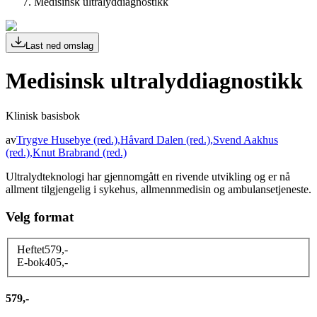
Medisinsk ultralyddiagnostikk
Last ned omslag
Medisinsk ultralyddiagnostikk
Klinisk basisbok
av
Trygve Husebye
(red.)
,
Håvard Dalen
(red.)
,
Svend Aakhus
(red.)
,
Knut Brabrand
(red.)
Ultralydteknologi har gjennomgått en rivende utvikling og er nå
allment tilgjengelig i sykehus, allmennmedisin og ambulansetjeneste.
Velg format
Heftet
579
,-
E-bok
405
,-
579,-