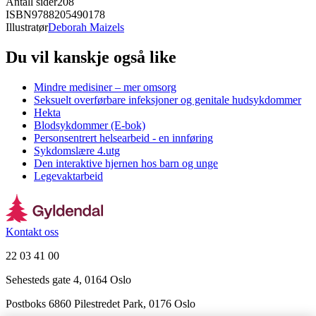
Antall sider
208
ISBN
9788205490178
Illustratør
Deborah Maizels
Du vil kanskje også like
Mindre medisiner – mer omsorg
Seksuelt overførbare infeksjoner og genitale hudsykdommer
Hekta
Blodsykdommer (E-bok)
Personsentrert helsearbeid - en innføring
Sykdomslære 4.utg
Den interaktive hjernen hos barn og unge
Legevaktarbeid
Kontakt oss
22 03 41 00
Sehesteds gate 4, 0164 Oslo
Postboks 6860 Pilestredet Park, 0176 Oslo