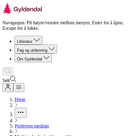
Navigasjon: Pil høyre/venstre mellom menyer, Enter for å åpne,
Escape for å lukke.
Litteratur
Fag og utdanning
Om Gyldendal
Søk
Hjem
Profesjon medisin