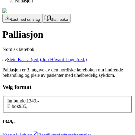
Palliasjon
Last ned omslag
Bla i boka
Palliasjon
Nordisk lærebok
av
Stein Kaasa
(red.)
,
Jon Håvard Loge
(red.)
Palliasjon er 3. utgave av den nordiske læreboken om lindrende
behandling og pleie av pasienter med uhelbredelig sykdom.
Velg format
Innbundet
1349
,-
E-bok
935
,-
1349,-