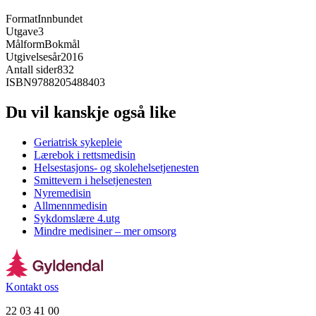
Format
Innbundet
Utgave
3
Målform
Bokmål
Utgivelsesår
2016
Antall sider
832
ISBN
9788205488403
Du vil kanskje også like
Geriatrisk sykepleie
Lærebok i rettsmedisin
Helsestasjons- og skolehelsetjenesten
Smittevern i helsetjenesten
Nyremedisin
Allmennmedisin
Sykdomslære 4.utg
Mindre medisiner – mer omsorg
Kontakt oss
22 03 41 00