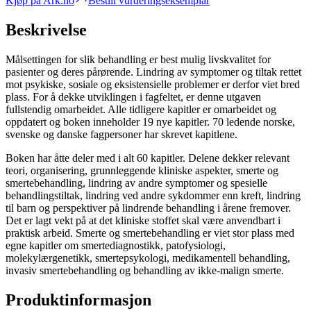
Kjøp på Ark.no
Bestill vurderingseksemplar
Beskrivelse
Målsettingen for slik behandling er best mulig livskvalitet for
pasienter og deres pårørende. Lindring av symptomer og tiltak rettet
mot psykiske, sosiale og eksistensielle problemer er derfor viet bred
plass. For å dekke utviklingen i fagfeltet, er denne utgaven
fullstendig omarbeidet. Alle tidligere kapitler er omarbeidet og
oppdatert og boken inneholder 19 nye kapitler. 70 ledende norske,
svenske og danske fagpersoner har skrevet kapitlene.
Boken har åtte deler med i alt 60 kapitler. Delene dekker relevant
teori, organisering, grunnleggende kliniske aspekter, smerte og
smertebehandling, lindring av andre symptomer og spesielle
behandlingstiltak, lindring ved andre sykdommer enn kreft, lindring
til barn og perspektiver på lindrende behandling i årene fremover.
Det er lagt vekt på at det kliniske stoffet skal være anvendbart i
praktisk arbeid. Smerte og smertebehandling er viet stor plass med
egne kapitler om smertediagnostikk, patofysiologi,
molekylærgenetikk, smertepsykologi, medikamentell behandling,
invasiv smertebehandling og behandling av ikke-malign smerte.
Produktinformasjon