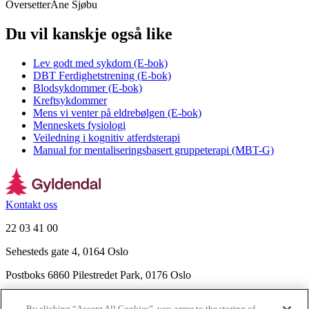
Oversetter
Ane Sjøbu
Du vil kanskje også like
Lev godt med sykdom (E-bok)
DBT Ferdighetstrening (E-bok)
Blodsykdommer (E-bok)
Kreftsykdommer
Mens vi venter på eldrebølgen (E-bok)
Menneskets fysiologi
Veiledning i kognitiv atferdsterapi
Manual for mentaliseringsbasert gruppeterapi (MBT-G)
Kontakt oss
22 03 41 00
Sehesteds gate 4, 0164 Oslo
Postboks 6860 Pilestredet Park, 0176 Oslo
Finn frem
By clicking “Accept All Cookies”, you agree to the storing of