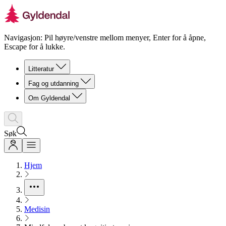
Navigasjon: Pil høyre/venstre mellom menyer, Enter for å åpne,
Escape for å lukke.
Litteratur
Fag og utdanning
Om Gyldendal
Søk
Hjem
Medisin