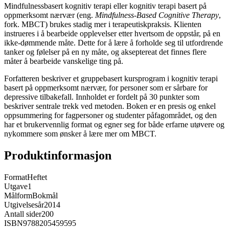
Mindfulnessbasert kognitiv terapi eller kognitiv terapi basert på
oppmerksomt nærvær (eng.
Mindfulness-Based Cognitive Therapy
,
fork. MBCT) brukes stadig mer i terapeutiskpraksis. Klienten
instrueres i å bearbeide opplevelser etter hvertsom de oppstår, på en
ikke-dømmende måte. Dette for å lære å forholde seg til utfordrende
tanker og følelser på en ny måte, og akseptereat det finnes flere
måter å bearbeide vanskelige ting på.
Forfatteren beskriver et gruppebasert kursprogram i kognitiv terapi
basert på oppmerksomt nærvær, for personer som er sårbare for
depressive tilbakefall. Innholdet er fordelt på 30 punkter som
beskriver sentrale trekk ved metoden. Boken er en presis og enkel
oppsummering for fagpersoner og studenter påfagområdet, og den
har et brukervennlig format og egner seg for både erfarne utøvere og
nykommere som ønsker å lære mer om MBCT.
Produktinformasjon
Format
Heftet
Utgave
1
Målform
Bokmål
Utgivelsesår
2014
Antall sider
200
ISBN
9788205459595