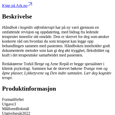
Kjøp på Ark.no
Beskrivelse
Håndbok i kognitiv atferdsterapi
har på ny vært gjennom en
omfattende revisjon og oppdatering, med bidrag fra ledende
terapeuter innenfor sitt område. Den er skrevet for deg som ønsker
konkrete råd om hvordan du som terapeut kan legge opp
behandlingen sammen med pasienten. Håndboken inneholder godt
dokumenterte metoder som kan gi deg økt trygghet, fleksibilitet og
kraft i det terapeutiske samarbeidet med pasienten.
Redaktørene Torkil Berge og Arne Repål er begge spesialister i
klinisk psykologi. Sammen har de skrevet bøkene
Trange rom og
åpne plasser,
Lykketyvene
og
Den indre samtalen. Lær deg kognitiv
terapi
.
Produktinformasjon
Format
Heftet
Utgave
3
Målform
Bokmål
Utgivelsesår
2022