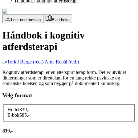
Håndbok i kognitiv atferdsterapi
Last ned omslag
Bla i boka
Håndbok i kognitiv
atferdsterapi
av
Torkil Berge
(red.)
,
Arne Repål
(red.)
Kognitiv atferdsterapi er en etterspurt terapiform. Det er utviklet
tilnærminger som er tilrettelagt for en lang rekke psykiske og
somatiske lidelser, og som bygger på dokumentert kunnskap.
Velg format
Heftet
839
,-
E-bok
585
,-
839,-