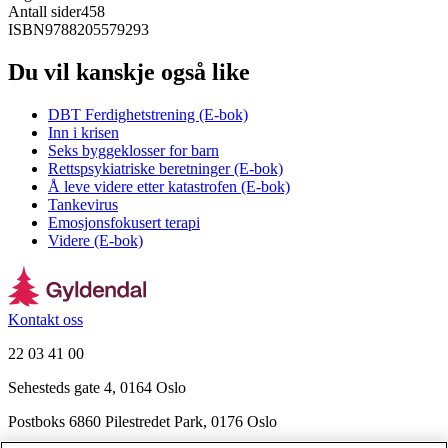
Antall sider
458
ISBN
9788205579293
Du vil kanskje også like
DBT Ferdighetstrening (E-bok)
Inn i krisen
Seks byggeklosser for barn
Rettspsykiatriske beretninger (E-bok)
Å leve videre etter katastrofen (E-bok)
Tankevirus
Emosjonsfokusert terapi
Videre (E-bok)
Kontakt oss
22 03 41 00
Sehesteds gate 4, 0164 Oslo
Postboks 6860 Pilestredet Park, 0176 Oslo