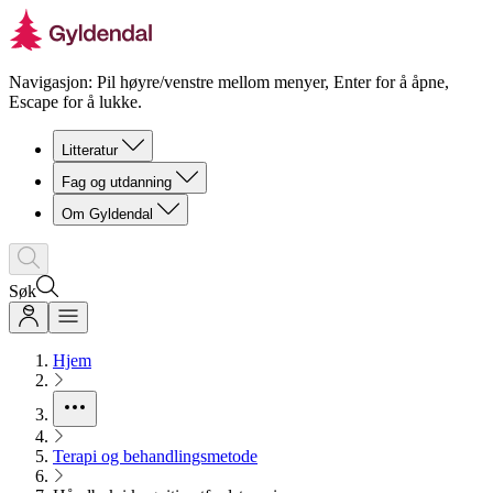
Navigasjon: Pil høyre/venstre mellom menyer, Enter for å åpne,
Escape for å lukke.
Litteratur
Fag og utdanning
Om Gyldendal
Søk
Hjem
Terapi og behandlingsmetode