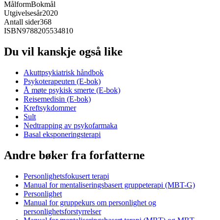
Målform
Bokmål
Utgivelsesår
2020
Antall sider
368
ISBN
9788205534810
Du vil kanskje også like
Akuttpsykiatrisk håndbok
Psykoterapeuten (E-bok)
Å møte psykisk smerte (E-bok)
Reisemedisin (E-bok)
Kreftsykdommer
Sult
Nedtrapping av psykofarmaka
Basal eksponeringsterapi
Andre bøker fra forfatterne
Personlighetsfokusert terapi
Manual for mentaliseringsbasert gruppeterapi (MBT-G)
Personlighet
Manual for gruppekurs om personlighet og
personlighetsforstyrrelser