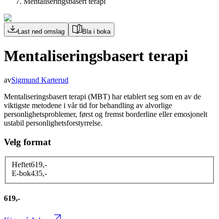
Mentaliseringsbasert terapi
Last ned omslag
Bla i boka
Mentaliseringsbasert terapi
av
Sigmund Karterud
Mentaliseringsbasert terapi (MBT) har etablert seg som en av de
viktigste metodene i vår tid for behandling av alvorlige
personlighetsproblemer, først og fremst borderline eller emosjonelt
ustabil personlighetsforstyrrelse.
Velg format
Heftet
619
,-
E-bok
435
,-
619,-