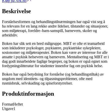
Kjøp på Ark.no
Beskrivelse
Forståelsesformen og behandlingstilnærmingen har også vist seg å
ha relevans for en lang rekke andre lidelser, tilstander og situasjoner,
som miljøterapi, foreldre–barn-samspill, barnevern, skoler og
arbeidsliv.
Boken har slik sett en bred målgruppe. MBT er ofte et teamarbeid
som inkluderer psykologer, psykiatere, psykiatriske sykepleiere,
sosionomer og miljøterapeuter. Boken kan være av interesse for alle
ansatte i psykisk helsevern og barnevern. Mentalisering og MBT er i
dag godt innarbeidete faglige begreper, og boken er også egnet som
fordypningslitteratur for studenter innenfor fag om psykisk helse.
Boken har også betydning for forståelse (og behandlingstiltak) av
ungdom med identitets- og tilpasningsproblemer, ofte med
rusmisbruk, selvskading og spiseforstyrrelser.
Produktinformasjon
Format
Heftet
Utgave
1