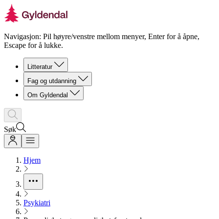
Navigasjon: Pil høyre/venstre mellom menyer, Enter for å åpne,
Escape for å lukke.
Litteratur
Fag og utdanning
Om Gyldendal
Søk
Hjem
Psykiatri