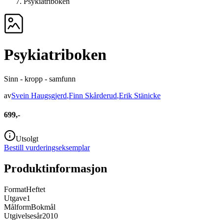
Psykiatriboken
Psykiatriboken
Sinn - kropp - samfunn
av
Svein Haugsgjerd
,
Finn Skårderud
,
Erik Stänicke
699,-
Utsolgt
Bestill vurderingseksemplar
Produktinformasjon
Format
Heftet
Utgave
1
Målform
Bokmål
Utgivelsesår
2010