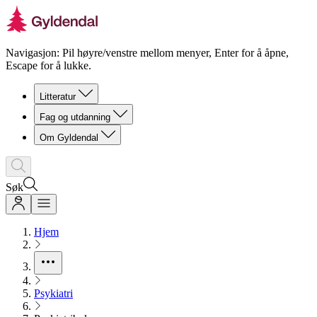
Navigasjon: Pil høyre/venstre mellom menyer, Enter for å åpne,
Escape for å lukke.
Litteratur
Fag og utdanning
Om Gyldendal
Søk
Hjem
Psykiatri