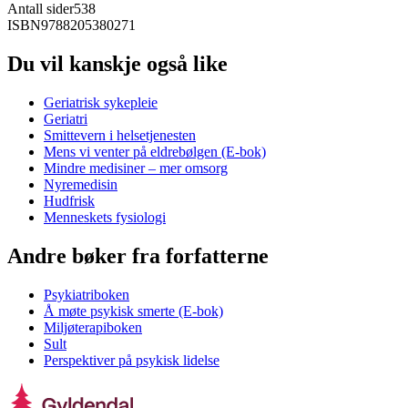
Antall sider
538
ISBN
9788205380271
Du vil kanskje også like
Geriatrisk sykepleie
Geriatri
Smittevern i helsetjenesten
Mens vi venter på eldrebølgen (E-bok)
Mindre medisiner – mer omsorg
Nyremedisin
Hudfrisk
Menneskets fysiologi
Andre bøker fra forfatterne
Psykiatriboken
Å møte psykisk smerte (E-bok)
Miljøterapiboken
Sult
Perspektiver på psykisk lidelse