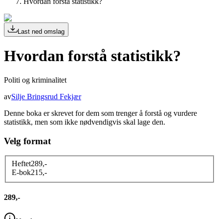
Hvordan forstå statistikk?
Last ned omslag
Hvordan forstå statistikk?
Politi og kriminalitet
av
Silje Bringsrud Fekjær
Denne boka er skrevet for dem som trenger å forstå og vurdere
statistikk, men som ikke nødvendigvis skal lage den.
Velg format
Heftet
289
,-
E-bok
215
,-
289,-