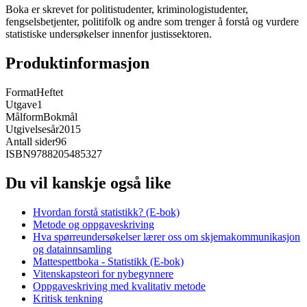
Boka er skrevet for politistudenter, kriminologistudenter,
fengselsbetjenter, politifolk og andre som trenger å forstå og vurdere
statistiske undersøkelser innenfor justissektoren.
Produktinformasjon
Format
Heftet
Utgave
1
Målform
Bokmål
Utgivelsesår
2015
Antall sider
96
ISBN
9788205485327
Du vil kanskje også like
Hvordan forstå statistikk? (E-bok)
Metode og oppgaveskriving
Hva spørreundersøkelser lærer oss om skjemakommunikasjon
og datainnsamling
Mattespettboka - Statistikk (E-bok)
Vitenskapsteori for nybegynnere
Oppgaveskriving med kvalitativ metode
Kritisk tenkning