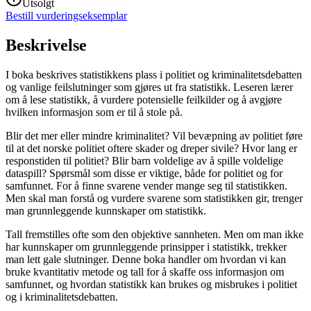
Utsolgt
Bestill vurderingseksemplar
Beskrivelse
I boka beskrives statistikkens plass i politiet og kriminalitetsdebatten
og vanlige feilslutninger som gjøres ut fra statistikk. Leseren lærer
om å lese statistikk, å vurdere potensielle feilkilder og å avgjøre
hvilken informasjon som er til å stole på.
Blir det mer eller mindre kriminalitet? Vil bevæpning av politiet føre
til at det norske politiet oftere skader og dreper sivile? Hvor lang er
responstiden til politiet? Blir barn voldelige av å spille voldelige
dataspill? Spørsmål som disse er viktige, både for politiet og for
samfunnet. For å finne svarene vender mange seg til statistikken.
Men skal man forstå og vurdere svarene som statistikken gir, trenger
man grunnleggende kunnskaper om statistikk.
Tall fremstilles ofte som den objektive sannheten. Men om man ikke
har kunnskaper om grunnleggende prinsipper i statistikk, trekker
man lett gale slutninger. Denne boka handler om hvordan vi kan
bruke kvantitativ metode og tall for å skaffe oss informasjon om
samfunnet, og hvordan statistikk kan brukes og misbrukes i politiet
og i kriminalitetsdebatten.