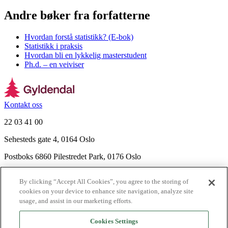
Andre bøker fra forfatterne
Hvordan forstå statistikk? (E-bok)
Statistikk i praksis
Hvordan bli en lykkelig masterstudent
Ph.d. – en veiviser
Kontakt oss
22 03 41 00
Sehesteds gate 4, 0164 Oslo
Postboks 6860 Pilestredet Park, 0176 Oslo
Finn frem
By clicking “Accept All Cookies”, you agree to the storing of
Nyhetsbrev
cookies on your device to enhance site navigation, analyze site
Ledige stillinger
usage, and assist in our marketing efforts.
Send inn manus
Cookies Settings
Om Gyldendal