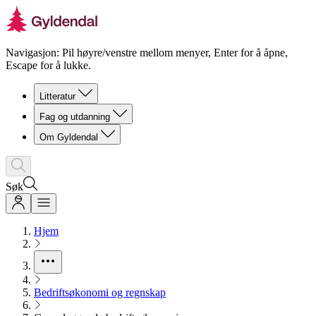
Navigasjon: Pil høyre/venstre mellom menyer, Enter for å åpne,
Escape for å lukke.
Litteratur
Fag og utdanning
Om Gyldendal
Søk
Hjem
Bedriftsøkonomi og regnskap