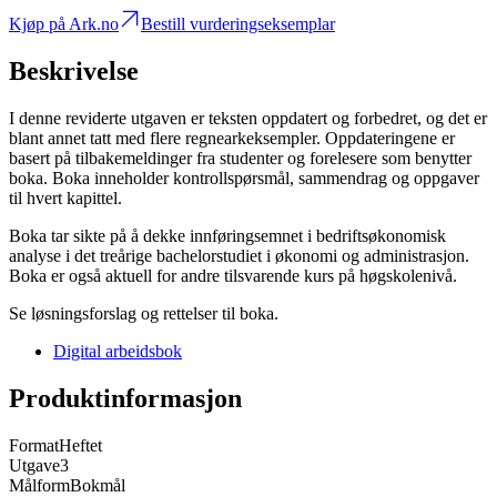
Kjøp på Ark.no
Bestill vurderingseksemplar
Beskrivelse
I denne reviderte utgaven er teksten oppdatert og forbedret, og det er
blant annet tatt med flere regnearkeksempler. Oppdateringene er
basert på tilbakemeldinger fra studenter og forelesere som benytter
boka. Boka inneholder kontrollspørsmål, sammendrag og oppgaver
til hvert kapittel.
Boka tar sikte på å dekke innføringsemnet i bedriftsøkonomisk
analyse i det treårige bachelorstudiet i økonomi og administrasjon.
Boka er også aktuell for andre tilsvarende kurs på høgskolenivå.
Se løsningsforslag og rettelser til boka.
Digital arbeidsbok
Produktinformasjon
Format
Heftet
Utgave
3
Målform
Bokmål