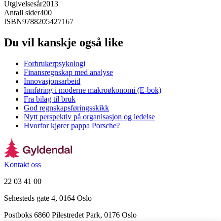
Utgivelsesår
2013
Antall sider
400
ISBN
9788205427167
Du vil kanskje også like
Forbrukerpsykologi
Finansregnskap med analyse
Innovasjonsarbeid
Innføring i moderne makroøkonomi (E-bok)
Fra bilag til bruk
God regnskapsføringsskikk
Nytt perspektiv på organisasjon og ledelse
Hvorfor kjører pappa Porsche?
Kontakt oss
22 03 41 00
Sehesteds gate 4, 0164 Oslo
Postboks 6860 Pilestredet Park, 0176 Oslo