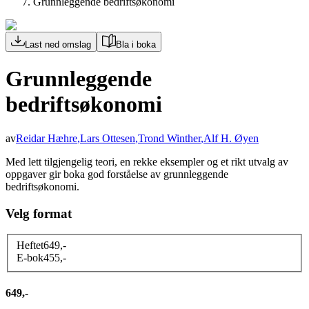
Grunnleggende bedriftsøkonomi
Last ned omslag
Bla i boka
Grunnleggende
bedriftsøkonomi
av
Reidar Hæhre
,
Lars Ottesen
,
Trond Winther
,
Alf H. Øyen
Med lett tilgjengelig teori, en rekke eksempler og et rikt utvalg av
oppgaver gir boka god forståelse av grunnleggende
bedriftsøkonomi.
Velg format
Heftet
649
,-
E-bok
455
,-
649,-