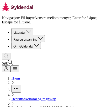
Navigasjon: Pil høyre/venstre mellom menyer, Enter for å åpne,
Escape for å lukke.
Litteratur
Fag og utdanning
Om Gyldendal
Søk
Hjem
Bedriftsøkonomi og regnskap