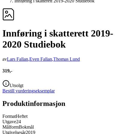
Innføring i skatterett 2019-2020 Studiebok
Innføring i skatterett 2019-
2020 Studiebok
av
Lars Fallan
,
Even Fallan
,
Thomas Lund
319,-
Utsolgt
Bestill vurderingseksemplar
Produktinformasjon
Format
Heftet
Utgave
24
Målform
Bokmål
Utgivelsesår
2019