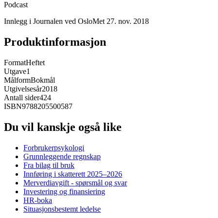
Podcast
Innlegg i Journalen ved OsloMet 27. nov. 2018
Produktinformasjon
Format
Heftet
Utgave
1
Målform
Bokmål
Utgivelsesår
2018
Antall sider
424
ISBN
9788205500587
Du vil kanskje også like
Forbrukerpsykologi
Grunnleggende regnskap
Fra bilag til bruk
Innføring i skatterett 2025–2026
Merverdiavgift - spørsmål og svar
Investering og finansiering
HR-boka
Situasjonsbestemt ledelse