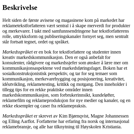
Beskrivelse
Helt siden de første avisene og magasinene kom på markedet har
reklametekstforfatteren vært sentral i å skape merverdi for produkter
og merkevarer. I takt med samfunnsendringene har tekstforfatterens
rolle, uttrykksform og publiseringskanaler fornyet seg, men sentralt
står fortsatt tegnet, ordet og språket.
Markedsspråket
er en bok for tekstforfattere og studenter innen
kreativ markedskommunikasjon. Den er også anbefalt for
konsulenter, rådgivere og markedssjefer som ønsker å lære mer om
kommunikasjonsaspektene ved markedsføringsfaget. Boken har et
sosialkonstruksjonistisk perspektiv, og tar for seg temaer som
kommunikasjon, merkevarebygging og posisjonering, kreativitet,
idéutvikling, reklametesting, kritikk og motgang. Den inneholder i
tillegg tips for en rekke praktiske områder innen
markedskommunikasjon, som forbrukerinnsikt, kundeløfter,
reklamefilm og reklameproduksjon for nye medier og kanaler, og en
rekke eksempler og caser fra reklamepraksis.
Markedsspråket
er skrevet av Kim Bjørnqvist, Magne Johannessen
og Elling Aarflot. Forfatterne har erfaring fra norsk og internasjonal
reklamebransje, og alle har tilknytning til Høyskolen Kristiania.