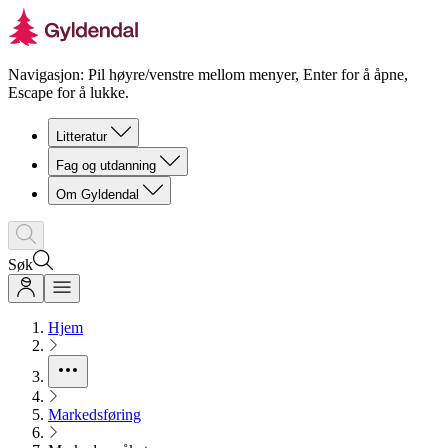
Navigasjon: Pil høyre/venstre mellom menyer, Enter for å åpne,
Escape for å lukke.
Litteratur
Fag og utdanning
Om Gyldendal
Søk
Hjem
Markedsføring