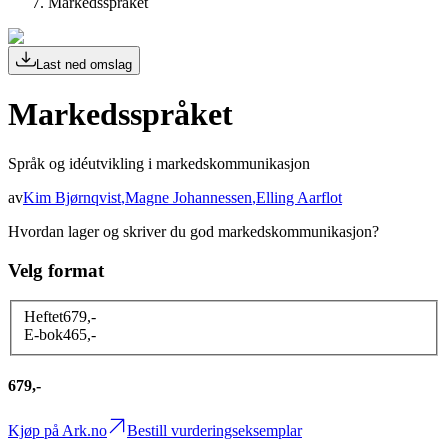
Markedsspråket
Last ned omslag
Markedsspråket
Språk og idéutvikling i markedskommunikasjon
av
Kim Bjørnqvist
,
Magne Johannessen
,
Elling Aarflot
Hvordan lager og skriver du god markedskommunikasjon?
Velg format
Heftet
679
,-
E-bok
465
,-
679,-
Kjøp på Ark.no
Bestill vurderingseksemplar