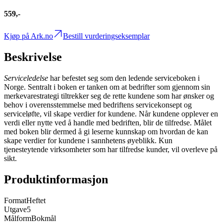
559,-
Kjøp på Ark.no
Bestill vurderingseksemplar
Beskrivelse
Serviceledelse
har befestet seg som den ledende serviceboken i
Norge. Sentralt i boken er tanken om at bedrifter som gjennom sin
merkevarestrategi tiltrekker seg de rette kundene som har ønsker og
behov i overensstemmelse med bedriftens servicekonsept og
serviceløfte, vil skape verdier for kundene. Når kundene opplever en
verdi eller nytte ved å handle med bedriften, blir de tilfredse. Målet
med boken blir dermed å gi leserne kunnskap om hvordan de kan
skape verdier for kundene i sannhetens øyeblikk. Kun
tjenesteytende virksomheter som har tilfredse kunder, vil overleve på
sikt.
Produktinformasjon
Format
Heftet
Utgave
5
Målform
Bokmål