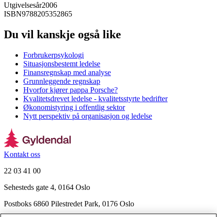
Utgivelsesår
2006
ISBN
9788205352865
Du vil kanskje også like
Forbrukerpsykologi
Situasjonsbestemt ledelse
Finansregnskap med analyse
Grunnleggende regnskap
Hvorfor kjører pappa Porsche?
Kvalitetsdrevet ledelse - kvalitetsstyrte bedrifter
Økonomistyring i offentlig sektor
Nytt perspektiv på organisasjon og ledelse
Kontakt oss
22 03 41 00
Sehesteds gate 4, 0164 Oslo
Postboks 6860 Pilestredet Park, 0176 Oslo