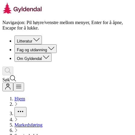
Navigasjon: Pil høyre/venstre mellom menyer, Enter for å åpne,
Escape for å lukke.
Litteratur
Fag og utdanning
Om Gyldendal
Søk
Hjem
Markedsføring