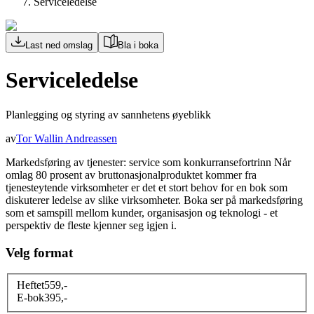
Serviceledelse
Last ned omslag
Bla i boka
Serviceledelse
Planlegging og styring av sannhetens øyeblikk
av
Tor Wallin Andreassen
Markedsføring av tjenester: service som konkurransefortrinn Når
omlag 80 prosent av bruttonasjonalproduktet kommer fra
tjenesteytende virksomheter er det et stort behov for en bok som
diskuterer ledelse av slike virksomheter. Boka ser på markedsføring
som et samspill mellom kunder, organisasjon og teknologi - et
perspektiv de fleste kjenner seg igjen i.
Velg format
Heftet
559
,-
E-bok
395
,-