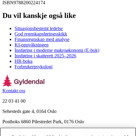
ISBN
9788200224174
Du vil kanskje også like
Situasjonsbestemt ledelse
God regnskapsføringsskikk
Finansregnskap med analyse
KI-oppvåkningen
Innføring i moderne makroøkonomi (E-bok)
Innføring i skatterett 2025–2026
HR-boka
Forbrukerpsykologi
Kontakt oss
22 03 41 00
Sehesteds gate 4, 0164 Oslo
Postboks 6860 Pilestredet Park, 0176 Oslo
Finn frem