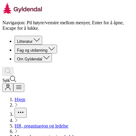
Navigasjon: Pil høyre/venstre mellom menyer, Enter for å åpne,
Escape for å lukke.
Litteratur
Fag og utdanning
Om Gyldendal
Søk
Hjem
HR, organisasjon og ledelse