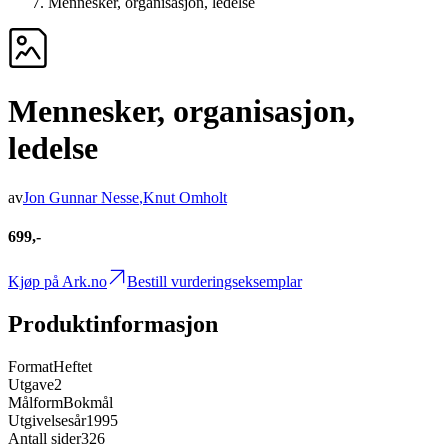
Mennesker, organisasjon, ledelse
Mennesker, organisasjon,
ledelse
av
Jon Gunnar Nesse
,
Knut Omholt
699,-
Kjøp på Ark.no
Bestill vurderingseksemplar
Produktinformasjon
Format
Heftet
Utgave
2
Målform
Bokmål
Utgivelsesår
1995
Antall sider
326