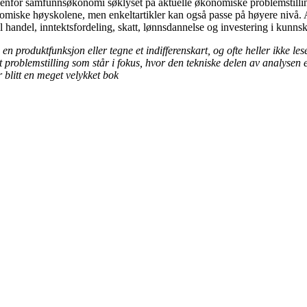
innenfor samfunnsøkonomi søklyset på aktuelle økonomiske problemstill
onomiske høyskolene, men enkeltartikler kan også passe på høyere nivå.
l handel, inntektsfordeling, skatt, lønnsdannelse og investering i kunn
 en produktfunksjon eller tegne et indifferenskart, og ofte heller ikke le
kret problemstilling som står i fokus, hvor den tekniske delen av analyse
er blitt en meget velykket bok