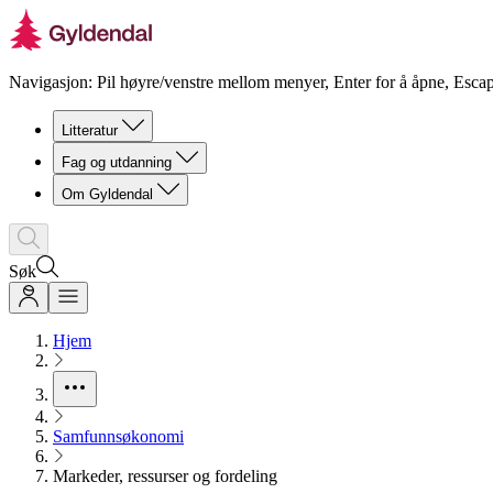
Navigasjon: Pil høyre/venstre mellom menyer, Enter for å åpne, Escap
Litteratur
Fag og utdanning
Om Gyldendal
Søk
Hjem
Samfunnsøkonomi
Markeder, ressurser og fordeling