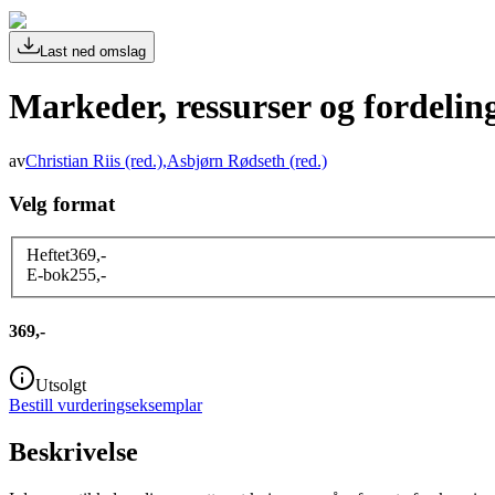
Last ned omslag
Markeder, ressurser og fordelin
av
Christian Riis
(red.)
,
Asbjørn Rødseth
(red.)
Velg format
Heftet
369
,-
E-bok
255
,-
369,-
Utsolgt
Bestill vurderingseksemplar
Beskrivelse