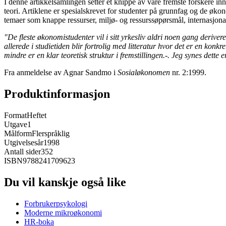
I denne artikkelsamlingen setter et knippe av våre fremste forskere 
teori. Artiklene er spesialskrevet for studenter på grunnfag og de øk
temaer som knappe ressurser, miljø- og ressurssøpørsmål, internasjona
"De fleste økonomistudenter vil i sitt yrkesliv aldri noen gang derivere
allerede i studietiden blir fortrolig med litteratur hvor det er en kon
mindre er en klar teoretisk struktur i fremstillingen.-. Jeg synes dette 
Fra anmeldelse av Agnar Sandmo i
Sosialøkonomen
nr. 2:1999.
Produktinformasjon
Format
Heftet
Utgave
1
Målform
Flerspråklig
Utgivelsesår
1998
Antall sider
352
ISBN
9788241709623
Du vil kanskje også like
Forbrukerpsykologi
Moderne mikroøkonomi
HR-boka