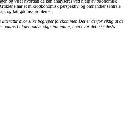
inger, og viser hvordan de kan analyseres ved hjelp av økonomisk
 Artiklene har et mikroøkonomisk perspektiv, og omhandler sentrale
skap, og fattigdomssproblemer.
se litteratur hvor slike begreper forekommer. Det er derfor viktig at de
n er redusert til det nødvendige minimum, men hvor det ikke desto