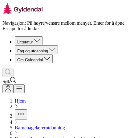
Navigasjon: Pil høyre/venstre mellom menyer, Enter for å åpne,
Escape for å lukke.
Litteratur
Fag og utdanning
Om Gyldendal
Søk
Hjem
Barnehagelærerutdanning