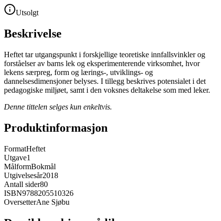
Utsolgt
Beskrivelse
Heftet tar utgangspunkt i forskjellige teoretiske innfallsvinkler og
forståelser av barns lek og eksperimenterende virksomhet, hvor
lekens særpreg, form og lærings-, utviklings- og
dannelsesdimensjoner belyses. I tillegg beskrives potensialet i det
pedagogiske miljøet, samt i den voksnes deltakelse som med leker.
Denne tittelen selges kun enkeltvis.
Produktinformasjon
Format
Heftet
Utgave
1
Målform
Bokmål
Utgivelsesår
2018
Antall sider
80
ISBN
9788205510326
Oversetter
Ane Sjøbu