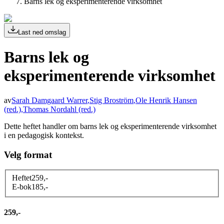
Barns lek og eksperimenterende virksomhet
Last ned omslag
Barns lek og
eksperimenterende virksomhet
av
Sarah Damgaard Warrer
,
Stig Broström
,
Ole Henrik Hansen
(red.)
,
Thomas Nordahl
(red.)
Dette heftet handler om barns lek og eksperimenterende virksomhet
i en pedagogisk kontekst.
Velg format
Heftet
259
,-
E-bok
185
,-
259,-