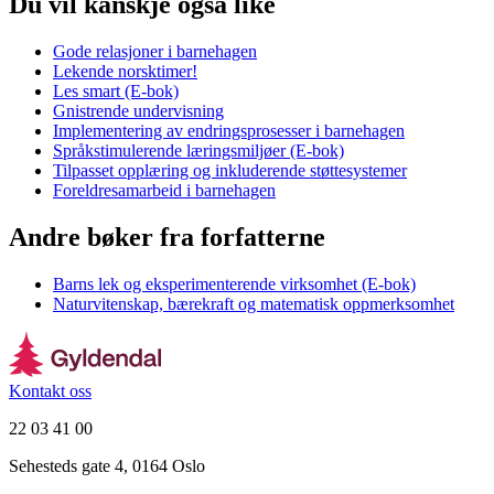
Du vil kanskje også like
Gode relasjoner i barnehagen
Lekende norsktimer!
Les smart (E-bok)
Gnistrende undervisning
Implementering av endringsprosesser i barnehagen
Språkstimulerende læringsmiljøer (E-bok)
Tilpasset opplæring og inkluderende støttesystemer
Foreldresamarbeid i barnehagen
Andre bøker fra forfatterne
Barns lek og eksperimenterende virksomhet (E-bok)
Naturvitenskap, bærekraft og matematisk oppmerksomhet
Kontakt oss
22 03 41 00
Sehesteds gate 4, 0164 Oslo