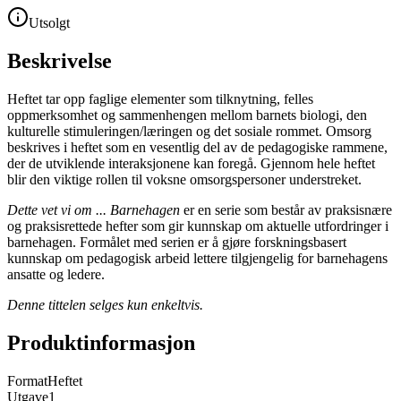
Utsolgt
Beskrivelse
Heftet tar opp faglige elementer som tilknytning, felles
oppmerksomhet og sammenhengen mellom barnets biologi, den
kulturelle stimuleringen/læringen og det sosiale rommet. Omsorg
beskrives i heftet som en vesentlig del av de pedagogiske rammene,
der de utviklende interaksjonene kan foregå. Gjennom hele heftet
blir den viktige rollen til voksne omsorgspersoner understreket.
Dette vet vi om ... Barnehagen
er en serie som består av praksisnære
og praksisrettede hefter som gir kunnskap om aktuelle utfordringer i
barnehagen. Formålet med serien er å gjøre forskningsbasert
kunnskap om pedagogisk arbeid lettere tilgjengelig for barnehagens
ansatte og ledere.
Denne tittelen selges kun enkeltvis.
Produktinformasjon
Format
Heftet
Utgave
1