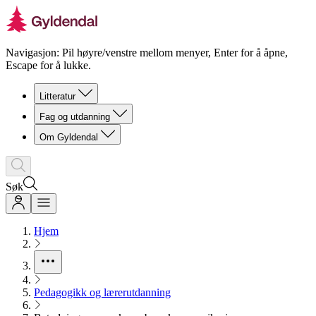
Navigasjon: Pil høyre/venstre mellom menyer, Enter for å åpne,
Escape for å lukke.
Litteratur
Fag og utdanning
Om Gyldendal
Søk
Hjem
Pedagogikk og lærerutdanning