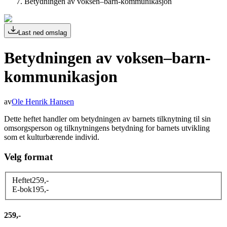
Betydningen av voksen–barn-kommunikasjon
Last ned omslag
Betydningen av voksen–barn-
kommunikasjon
av
Ole Henrik Hansen
Dette heftet handler om betydningen av barnets tilknytning til sin
omsorgsperson og tilknytningens betydning for barnets utvikling
som et kulturbærende individ.
Velg format
Heftet
259
,-
E-bok
195
,-
259,-