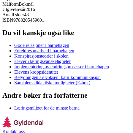
Målform
Bokmål
Utgivelsesår
2016
Antall sider
48
ISBN
9788205459601
Du vil kanskje også like
Gode relasjoner i barnehagen
Foreldresamarbeid i barnehagen
Konspirasjonsteorier i skolen
Elever i læringsvanskeligheter
Implementering av endringsprosesser i barnehagen
Elevens kroppsidentitet
Betydningen av voksen–barn-kommunikasjon
Samtalens didaktiske muligheter (E-bok)
Andre bøker fra forfatterne
Læringsmiljøet for de minste barna
Kontakt oss