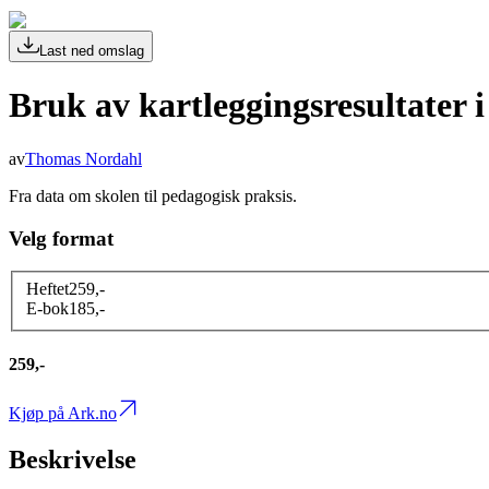
Last ned omslag
Bruk av kartleggingsresultater i
av
Thomas Nordahl
Fra data om skolen til pedagogisk praksis.
Velg format
Heftet
259
,-
E-bok
185
,-
259,-
Kjøp på Ark.no
Beskrivelse