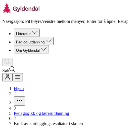
Navigasjon: Pil høyre/venstre mellom menyer, Enter for å åpne, Escap
Litteratur
Fag og utdanning
Om Gyldendal
Søk
Hjem
Pedagogikk og lærerutdanning
Bruk av kartleggingsresultater i skolen