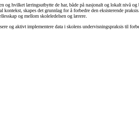
len og hvilket læringsutbytte de har, både på nasjonalt og lokalt nivå og
lokal kontekst, skapes det grunnlag for å forbedre den eksisterende praks
fellesskap og mellom skoleledelsen og lærere.
sere og aktivt implementere data i skolens undervisningspraksis til for