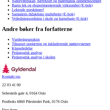
Naturvitenskap, bærekraft og matematisk oppmerksomhet
Barns lek og eksperimenterende virksomhet (E-bok)
Lekende norsktimer!
Samtalens didaktiske muligheter (E-bok)
Veiledningsordning i skole og barnehage (E-bok)
Andre bøker fra forfatterne
Vurderingspraksis
Tilpasset opplæring og inkluderende støttesystemer
Klasseledelse
Pedagogisk analyse
Pedagogisk analyse i skolen
Kontakt oss
22 03 41 00
Sehesteds gate 4, 0164 Oslo
Postboks 6860 Pilestredet Park, 0176 Oslo
Finn frem