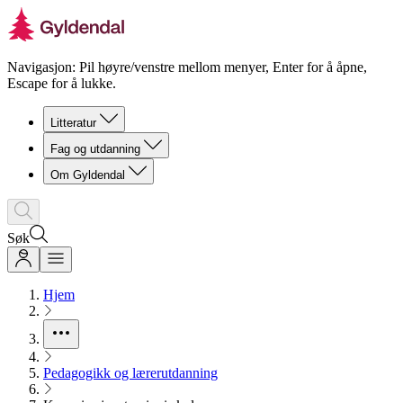
Navigasjon: Pil høyre/venstre mellom menyer, Enter for å åpne,
Escape for å lukke.
Litteratur
Fag og utdanning
Om Gyldendal
Søk
Hjem
Pedagogikk og lærerutdanning