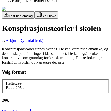
Konspirasjonsteorier i skolen
Last ned omslag
Bla i boka
Konspirasjonsteorier i skolen
av
Asbjørn Dyrendal
(red.)
Konspirasjonsteorier finnes over alt. De kan være problematiske, og
de kan skape utfordringer i klasserommet. De kan også brukes
konstruktivt som grunnlag for kritisk tenkning. Denne boken gir
forslag til hvordan du kan gjøre det siste.
Velg format
Heftet
299
,-
E-bok
205
,-
299,-