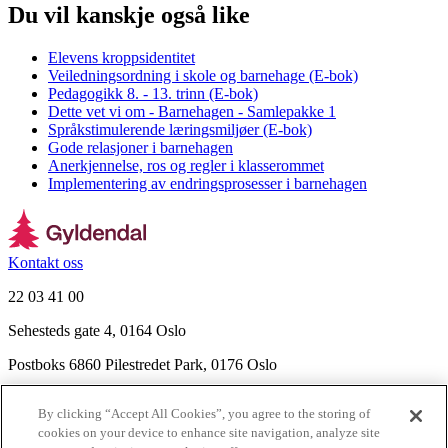
Du vil kanskje også like
Elevens kroppsidentitet
Veiledningsordning i skole og barnehage (E-bok)
Pedagogikk 8. - 13. trinn (E-bok)
Dette vet vi om - Barnehagen - Samlepakke 1
Språkstimulerende læringsmiljøer (E-bok)
Gode relasjoner i barnehagen
Anerkjennelse, ros og regler i klasserommet
Implementering av endringsprosesser i barnehagen
Kontakt oss
22 03 41 00
Sehesteds gate 4, 0164 Oslo
Postboks 6860 Pilestredet Park, 0176 Oslo
Finn frem
By clicking “Accept All Cookies”, you agree to the storing of
Nyhetsbrev
cookies on your device to enhance site navigation, analyze site