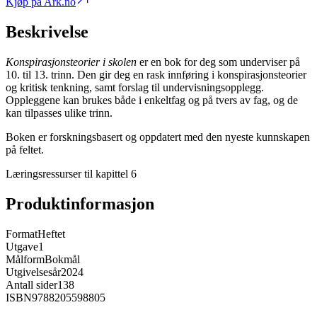
Kjøp på Ark.no
Beskrivelse
Konspirasjonsteorier i skolen
er en bok for deg som underviser på
10. til 13. trinn. Den gir deg en rask innføring i konspirasjonsteorier
og kritisk tenkning, samt forslag til undervisningsopplegg.
Oppleggene kan brukes både i enkeltfag og på tvers av fag, og de
kan tilpasses ulike trinn.
Boken er forskningsbasert og oppdatert med den nyeste kunnskapen
på feltet.
Læringsressurser til kapittel 6
Produktinformasjon
Format
Heftet
Utgave
1
Målform
Bokmål
Utgivelsesår
2024
Antall sider
138
ISBN
9788205598805