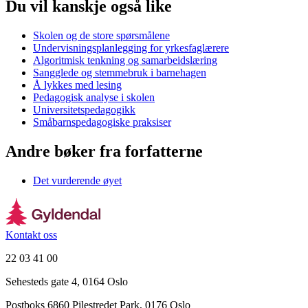
Du vil kanskje også like
Skolen og de store spørsmålene
Undervisningsplanlegging for yrkesfaglærere
Algoritmisk tenkning og samarbeidslæring
Sangglede og stemmebruk i barnehagen
Å lykkes med lesing
Pedagogisk analyse i skolen
Universitetspedagogikk
Småbarnspedagogiske praksiser
Andre bøker fra forfatterne
Det vurderende øyet
Kontakt oss
22 03 41 00
Sehesteds gate 4, 0164 Oslo
Postboks 6860 Pilestredet Park, 0176 Oslo