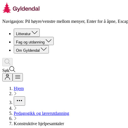
Navigasjon: Pil høyre/venstre mellom menyer, Enter for å åpne, Escap
Litteratur
Fag og utdanning
Om Gyldendal
Søk
Hjem
Pedagogikk og lærerutdanning
Konstruktive hjelpesamtaler