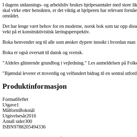
I dagens utdannings- og arbeidsliv brukes hjelpesamtaler med store lik
skal virke etter hensikten, er det viktig at hjelperen har relevant fors
området.
Det har lenge vært behov for en moderne, norsk bok som tar opp disse 
vekt på et konstruktivistisk læringsperspektiv.
Boka henvender seg til alle som ønsker dypere innsikt i hvordan man 
Boka er også oversatt til dansk og svensk.
"Aldeles glimrende grundbog i vejledning." Les anmeldelsen på Folk
"Bjørndal leverer et troverdig og velfundert bidrag til en sentral ut
Produktinformasjon
Format
Heftet
Utgave
1
Målform
Bokmål
Utgivelsesår
2016
Antall sider
300
ISBN
9788205494336