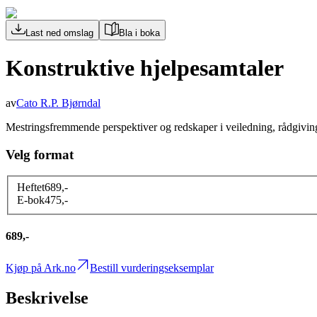
Last ned omslag
Bla i boka
Konstruktive hjelpesamtaler
av
Cato R.P. Bjørndal
Mestringsfremmende perspektiver og redskaper i veiledning, rådgivin
Velg format
Heftet
689
,-
E-bok
475
,-
689,-
Kjøp på Ark.no
Bestill vurderingseksemplar
Beskrivelse