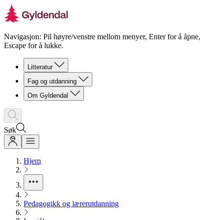
Navigasjon: Pil høyre/venstre mellom menyer, Enter for å åpne,
Escape for å lukke.
Litteratur
Fag og utdanning
Om Gyldendal
Søk
Hjem
Pedagogikk og lærerutdanning