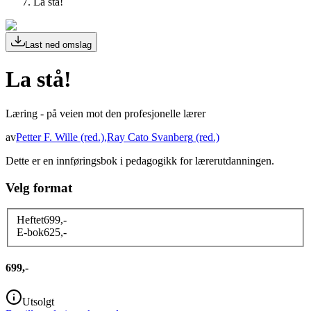
La stå!
Last ned omslag
La stå!
Læring - på veien mot den profesjonelle lærer
av
Petter F. Wille
(red.)
,
Ray Cato Svanberg
(red.)
Dette er en innføringsbok i pedagogikk for lærerutdanningen.
Velg format
Heftet
699
,-
E-bok
625
,-
699,-
Utsolgt