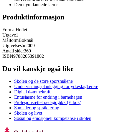
Den nyutdannede lærer
Produktinformasjon
Format
Heftet
Utgave
1
Målform
Bokmål
Utgivelsesår
2009
Antall sider
369
ISBN
9788205391802
Du vil kanskje også like
Skolen og de store spørsmålene
Undervisningsplanlegging for yrkesfaglærere
Digital dømmekraft
Entusiasme for endring i barnehagen
Profesjonsrettet pedagogikk (E-bok)
Samtaler og språklæring
Skolen og livet
Sosial og emosjonell kompetanse i skolen