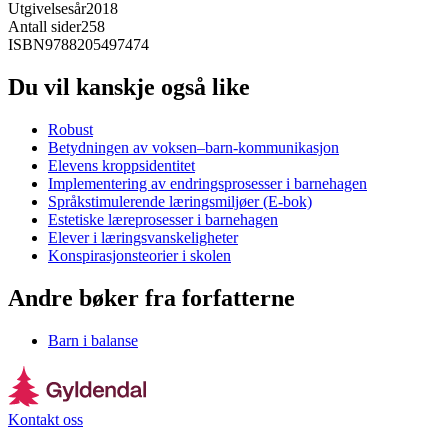
Utgivelsesår
2018
Antall sider
258
ISBN
9788205497474
Du vil kanskje også like
Robust
Betydningen av voksen–barn-kommunikasjon
Elevens kroppsidentitet
Implementering av endringsprosesser i barnehagen
Språkstimulerende læringsmiljøer (E-bok)
Estetiske læreprosesser i barnehagen
Elever i læringsvanskeligheter
Konspirasjonsteorier i skolen
Andre bøker fra forfatterne
Barn i balanse
Kontakt oss