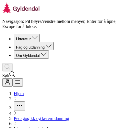
Navigasjon: Pil høyre/venstre mellom menyer, Enter for å åpne,
Escape for å lukke.
Litteratur
Fag og utdanning
Om Gyldendal
Søk
Hjem
Pedagogikk og lærerutdanning