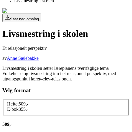
Livsmestring i skolen
Last ned omslag
Livsmestring i skolen
Et relasjonelt perspektiv
av
Anne Sælebakke
Livsmestring i skolen setter læreplanens tverrfaglige tema
Folkehelse og livsmestring inn i et relasjonelt perspektiv, med
utgangspunkt i lærer–elev-relasjonen.
Velg format
Heftet
509
,-
E-bok
355
,-
509,-