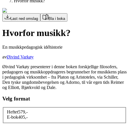
Hvorfor musikk?
Last ned omslag
Bla i boka
Hvorfor musikk?
En musikkpedagogisk idéhistorie
av
Øivind Varkøy
Øivind Varkøy presenterer i denne boken forskjellige filosofers,
pedagogers og musikkoppdrageres begrunnelser for musikkens plass
i pedagogisk virksomhet – fra Platon og Aristoteles, via Schiller,
Den tyske ungdomsbevegelsen og Adorno, til vår egen tids Reimer
og Elliott, Bjørkvold og Dale.
Velg format
Heftet
579
,-
E-bok
405
,-