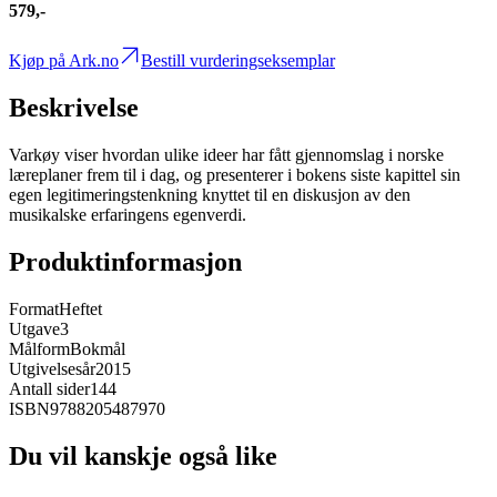
579,-
Kjøp på Ark.no
Bestill vurderingseksemplar
Beskrivelse
Varkøy viser hvordan ulike ideer har fått gjennomslag i norske
læreplaner frem til i dag, og presenterer i bokens siste kapittel sin
egen legitimeringstenkning knyttet til en diskusjon av den
musikalske erfaringens egenverdi.
Produktinformasjon
Format
Heftet
Utgave
3
Målform
Bokmål
Utgivelsesår
2015
Antall sider
144
ISBN
9788205487970
Du vil kanskje også like