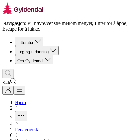
Navigasjon: Pil høyre/venstre mellom menyer, Enter for å åpne,
Escape for å lukke.
Litteratur
Fag og utdanning
Om Gyldendal
Søk
Hjem
Pedagogikk