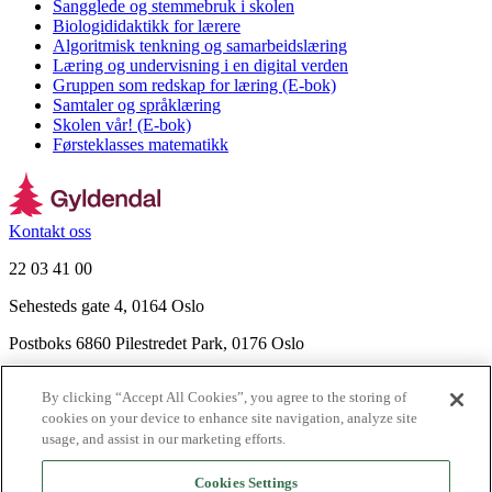
Sangglede og stemmebruk i skolen
Biologididaktikk for lærere
Algoritmisk tenkning og samarbeidslæring
Læring og undervisning i en digital verden
Gruppen som redskap for læring (E-bok)
Samtaler og språklæring
Skolen vår! (E-bok)
Førsteklasses matematikk
Kontakt oss
22 03 41 00
Sehesteds gate 4, 0164 Oslo
Postboks 6860 Pilestredet Park, 0176 Oslo
Finn frem
By clicking “Accept All Cookies”, you agree to the storing of
Nyhetsbrev
cookies on your device to enhance site navigation, analyze site
Ledige stillinger
usage, and assist in our marketing efforts.
Send inn manus
Cookies Settings