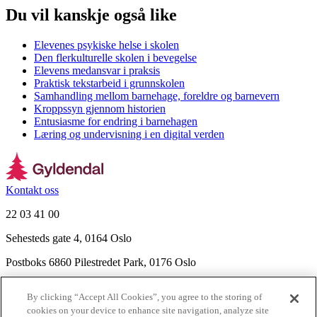
Du vil kanskje også like
Elevenes psykiske helse i skolen
Den flerkulturelle skolen i bevegelse
Elevens medansvar i praksis
Praktisk tekstarbeid i grunnskolen
Samhandling mellom barnehage, foreldre og barnevern
Kroppssyn gjennom historien
Entusiasme for endring i barnehagen
Læring og undervisning i en digital verden
Kontakt oss
22 03 41 00
Sehesteds gate 4, 0164 Oslo
Postboks 6860 Pilestredet Park, 0176 Oslo
Finn frem
By clicking “Accept All Cookies”, you agree to the storing of
Nyhetsbrev
cookies on your device to enhance site navigation, analyze site