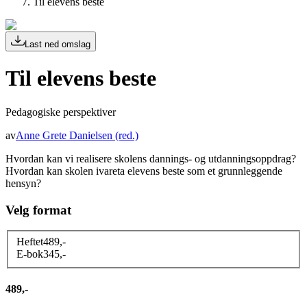
Til elevens beste
Last ned omslag
Til elevens beste
Pedagogiske perspektiver
av
Anne Grete Danielsen
(red.)
Hvordan kan vi realisere skolens dannings- og utdanningsoppdrag?
Hvordan kan skolen ivareta elevens beste som et grunnleggende
hensyn?
Velg format
Heftet
489
,-
E-bok
345
,-
489,-