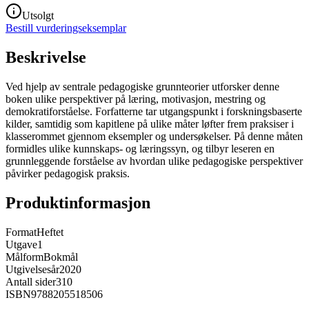
Utsolgt
Bestill vurderingseksemplar
Beskrivelse
Ved hjelp av sentrale pedagogiske grunnteorier utforsker denne
boken ulike perspektiver på læring, motivasjon, mestring og
demokratiforståelse. Forfatterne tar utgangspunkt i forskningsbaserte
kilder, samtidig som kapitlene på ulike måter løfter frem praksiser i
klasserommet gjennom eksempler og undersøkelser. På denne måten
formidles ulike kunnskaps- og læringssyn, og tilbyr leseren en
grunnleggende forståelse av hvordan ulike pedagogiske perspektiver
påvirker pedagogisk praksis.
Produktinformasjon
Format
Heftet
Utgave
1
Målform
Bokmål
Utgivelsesår
2020
Antall sider
310
ISBN
9788205518506