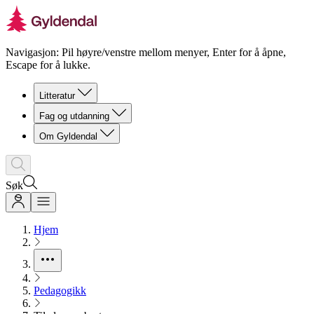
Navigasjon: Pil høyre/venstre mellom menyer, Enter for å åpne,
Escape for å lukke.
Litteratur
Fag og utdanning
Om Gyldendal
Søk
Hjem
Pedagogikk