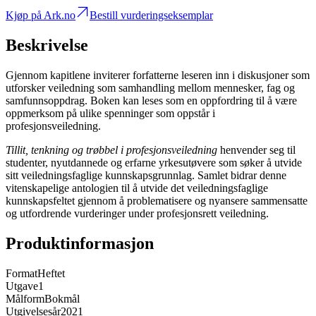
Kjøp på Ark.no
Bestill vurderingseksemplar
Beskrivelse
Gjennom kapitlene inviterer forfatterne leseren inn i diskusjoner som
utforsker veiledning som samhandling mellom mennesker, fag og
samfunnsoppdrag. Boken kan leses som en oppfordring til å være
oppmerksom på ulike spenninger som oppstår i
profesjonsveiledning.
Tillit, tenkning og trøbbel i profesjonsveiledning
henvender seg til
studenter, nyutdannede og erfarne yrkesutøvere som søker å utvide
sitt veiledningsfaglige kunnskapsgrunnlag. Samlet bidrar denne
vitenskapelige antologien til å utvide det veiledningsfaglige
kunnskapsfeltet gjennom å problematisere og nyansere sammensatte
og utfordrende vurderinger under profesjonsrett veiledning.
Produktinformasjon
Format
Heftet
Utgave
1
Målform
Bokmål
Utgivelsesår
2021