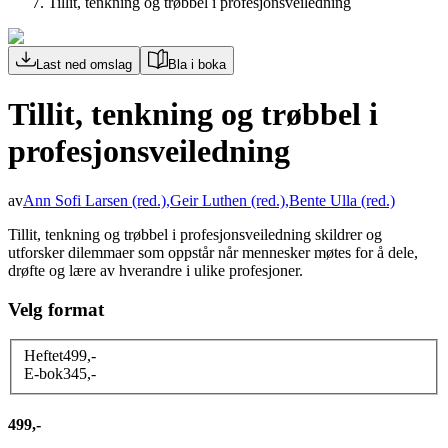
Tillit, tenkning og trøbbel i profesjonsveiledning
Last ned omslag
Bla i boka
Tillit, tenkning og trøbbel i
profesjonsveiledning
av
Ann Sofi Larsen
(red.)
,
Geir Luthen
(red.)
,
Bente Ulla
(red.)
Tillit, tenkning og trøbbel i profesjonsveiledning skildrer og
utforsker dilemmaer som oppstår når mennesker møtes for å dele,
drøfte og lære av hverandre i ulike profesjoner.
Velg format
Heftet
499
,-
E-bok
345
,-
499,-