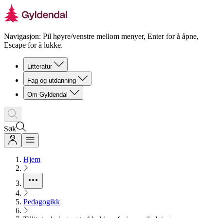
Navigasjon: Pil høyre/venstre mellom menyer, Enter for å åpne,
Escape for å lukke.
Litteratur
Fag og utdanning
Om Gyldendal
Søk
Hjem
Pedagogikk