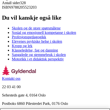
Antall sider
328
ISBN
9788205523203
Du vil kanskje også like
Skolen og de store spørsmålene
Sosial og emosjonell kompetanse i skolen
Profesjonspedagogikk
Elevenes psykiske helse i skolen
Kropp og lek
Klasseledelse, fag og danning
Sangglede og stemmebruk i skolen
Motorikk i et didaktisk perspektiv
Kontakt oss
22 03 41 00
Sehesteds gate 4, 0164 Oslo
Postboks 6860 Pilestredet Park, 0176 Oslo