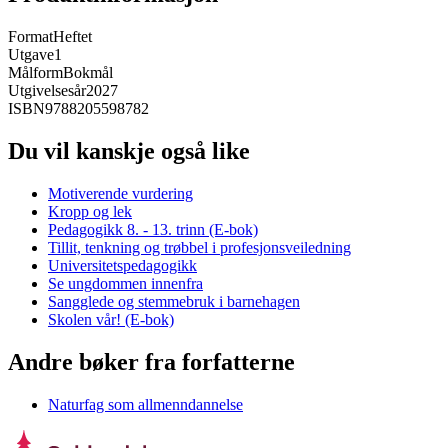
Format
Heftet
Utgave
1
Målform
Bokmål
Utgivelsesår
2027
ISBN
9788205598782
Du vil kanskje også like
Motiverende vurdering
Kropp og lek
Pedagogikk 8. - 13. trinn (E-bok)
Tillit, tenkning og trøbbel i profesjonsveiledning
Universitetspedagogikk
Se ungdommen innenfra
Sangglede og stemmebruk i barnehagen
Skolen vår! (E-bok)
Andre bøker fra forfatterne
Naturfag som allmenndannelse