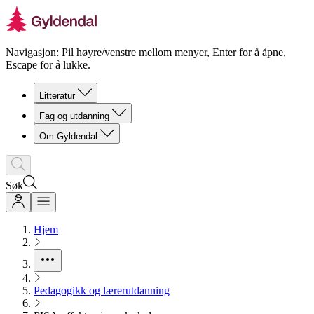
Navigasjon: Pil høyre/venstre mellom menyer, Enter for å åpne,
Escape for å lukke.
Litteratur
Fag og utdanning
Om Gyldendal
Søk
Hjem
Pedagogikk og lærerutdanning