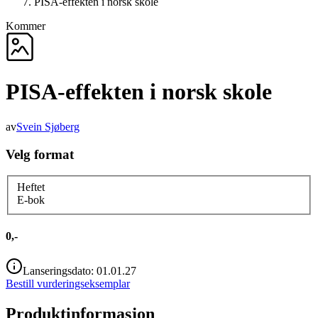
PISA-effekten i norsk skole
Kommer
PISA-effekten i norsk skole
av
Svein Sjøberg
Velg format
Heftet
E-bok
0,-
Lanseringsdato:
01.01.27
Bestill vurderingseksemplar
Produktinformasjon