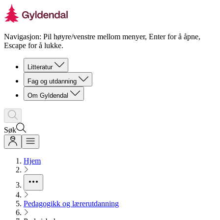
Navigasjon: Pil høyre/venstre mellom menyer, Enter for å åpne,
Escape for å lukke.
Litteratur
Fag og utdanning
Om Gyldendal
Søk
Hjem
Pedagogikk og lærerutdanning