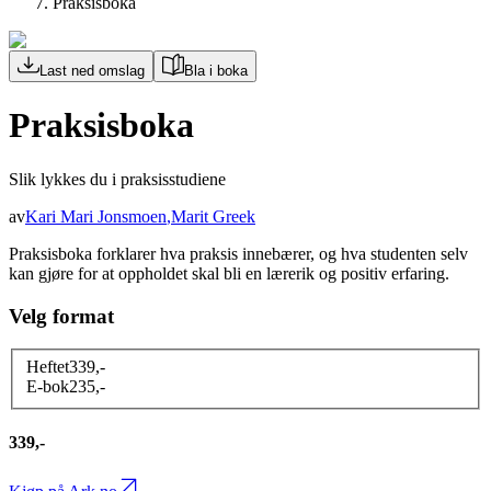
Praksisboka
Last ned omslag
Bla i boka
Praksisboka
Slik lykkes du i praksisstudiene
av
Kari Mari Jonsmoen
,
Marit Greek
Praksisboka forklarer hva praksis innebærer, og hva studenten selv
kan gjøre for at oppholdet skal bli en lærerik og positiv erfaring.
Velg format
Heftet
339
,-
E-bok
235
,-
339,-