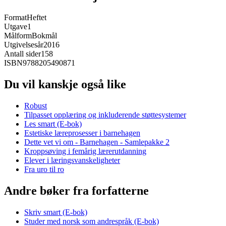
Format
Heftet
Utgave
1
Målform
Bokmål
Utgivelsesår
2016
Antall sider
158
ISBN
9788205490871
Du vil kanskje også like
Robust
Tilpasset opplæring og inkluderende støttesystemer
Les smart (E-bok)
Estetiske læreprosesser i barnehagen
Dette vet vi om - Barnehagen - Samlepakke 2
Kroppsøving i femårig lærerutdanning
Elever i læringsvanskeligheter
Fra uro til ro
Andre bøker fra forfatterne
Skriv smart (E-bok)
Studer med norsk som andrespråk (E-bok)