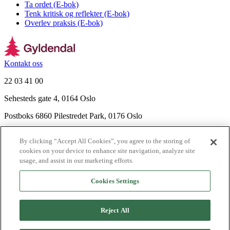
Ta ordet (E-bok)
Tenk kritisk og reflekter (E-bok)
Overlev praksis (E-bok)
Kontakt oss
22 03 41 00
Sehesteds gate 4, 0164 Oslo
Postboks 6860 Pilestredet Park, 0176 Oslo
Finn frem
By clicking “Accept All Cookies”, you agree to the storing of
Nyhetsbrev
cookies on your device to enhance site navigation, analyze site
Ledige stillinger
usage, and assist in our marketing efforts.
Send inn manus
Cookies Settings
Om Gyldendal
Support
Reject All
Presse
Agency