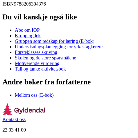
ISBN
9788205304376
Du vil kanskje også like
Abc om IOP
Kropp og lek
Gruppen som redskap for læring (E-bok)
Undervisningsplanlegging for yrkesfaglærere
Førsteklasses skriving
Skolen og de store spørsmålene
Motiverende vurdering
Tall og tanke aktivitetsbok
Andre bøker fra forfatterne
Mellom oss (E-bok)
Kontakt oss
22 03 41 00