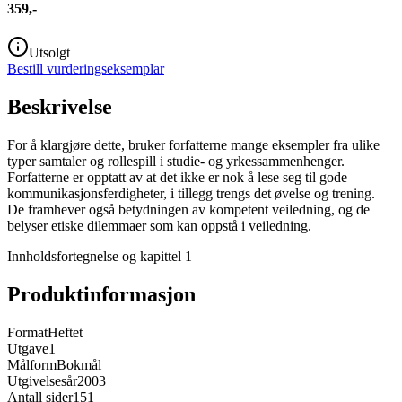
359,-
Utsolgt
Bestill vurderingseksemplar
Beskrivelse
For å klargjøre dette, bruker forfatterne mange eksempler fra ulike
typer samtaler og rollespill i studie- og yrkessammenhenger.
Forfatterne er opptatt av at det ikke er nok å lese seg til gode
kommunikasjonsferdigheter, i tillegg trengs det øvelse og trening.
De framhever også betydningen av kompetent veiledning, og de
belyser etiske dilemmaer som kan oppstå i veiledning.
Innholdsfortegnelse og kapittel 1
Produktinformasjon
Format
Heftet
Utgave
1
Målform
Bokmål
Utgivelsesår
2003
Antall sider
151