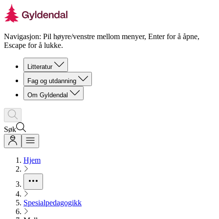
Navigasjon: Pil høyre/venstre mellom menyer, Enter for å åpne,
Escape for å lukke.
Litteratur
Fag og utdanning
Om Gyldendal
Søk
Hjem
Spesialpedagogikk