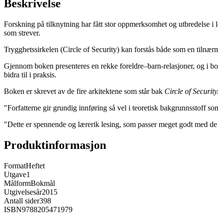
Beskrivelse
Forskning på tilknytning har fått stor oppmerksomhet og utbredelse i l
som strever.
Trygghetssirkelen (Circle of Security) kan forstås både som en tilnær
Gjennom boken presenteres en rekke foreldre–barn-relasjoner, og i bok
bidra til i praksis.
Boken er skrevet av de fire arkitektene som står bak
Circle of Security
"Forfatterne gir grundig innføring så vel i teoretisk bakgrunnsstoff so
"Dette er spennende og lærerik lesing, som passer meget godt med de
Produktinformasjon
Format
Heftet
Utgave
1
Målform
Bokmål
Utgivelsesår
2015
Antall sider
398
ISBN
9788205471979