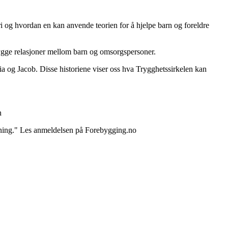
ori og hvordan en kan anvende teorien for å hjelpe barn og foreldre
trygge relasjoner mellom barn og omsorgspersoner.
a og Jacob. Disse historiene viser oss hva Trygghetssirkelen kan
n
nkning." Les anmeldelsen på Forebygging.no