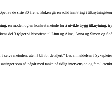
øpet av de siste 30 årene. Boken gir en solid innføring i tilknytningste
ming, en modell og en konkret metode for å utvikle trygg tilknytning; 
ens del 3 følger vi historiene til Linn og Alma, Anna og Simon og Sofi
.
m i selve metoden, uten å bli for detaljert." Les anmeldelsen i Sykepleie
 satsinger som nå pågår med tanke på tidlig intervensjon og familiete