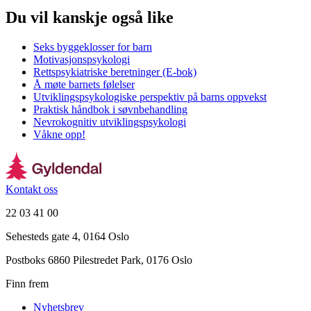
Du vil kanskje også like
Seks byggeklosser for barn
Motivasjonspsykologi
Rettspsykiatriske beretninger (E-bok)
Å møte barnets følelser
Utviklingspsykologiske perspektiv på barns oppvekst
Praktisk håndbok i søvnbehandling
Nevrokognitiv utviklingspsykologi
Våkne opp!
Kontakt oss
22 03 41 00
Sehesteds gate 4, 0164 Oslo
Postboks 6860 Pilestredet Park, 0176 Oslo
Finn frem
Nyhetsbrev