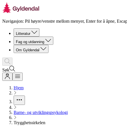
Navigasjon: Pil høyre/venstre mellom menyer, Enter for å åpne, Escap
Litteratur
Fag og utdanning
Om Gyldendal
Søk
Hjem
Barne- og utviklingspsykologi
Trygghetssirkelen