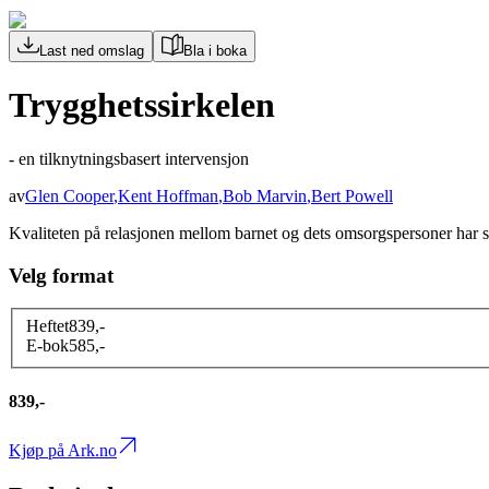
Last ned omslag
Bla i boka
Trygghetssirkelen
- en tilknytningsbasert intervensjon
av
Glen Cooper
,
Kent Hoffman
,
Bob Marvin
,
Bert Powell
Kvaliteten på relasjonen mellom barnet og dets omsorgspersoner har st
Velg format
Heftet
839
,-
E-bok
585
,-
839,-
Kjøp på Ark.no