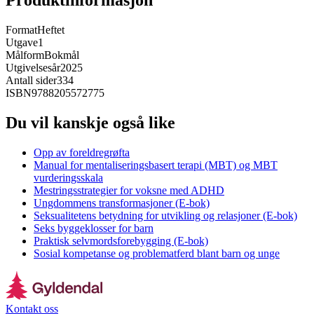
Produktinformasjon
Format
Heftet
Utgave
1
Målform
Bokmål
Utgivelsesår
2025
Antall sider
334
ISBN
9788205572775
Du vil kanskje også like
Opp av foreldregrøfta
Manual for mentaliseringsbasert terapi (MBT) og MBT
vurderingsskala
Mestringsstrategier for voksne med ADHD
Ungdommens transformasjoner (E-bok)
Seksualitetens betydning for utvikling og relasjoner (E-bok)
Seks byggeklosser for barn
Praktisk selvmordsforebygging (E-bok)
Sosial kompetanse og problematferd blant barn og unge
Kontakt oss