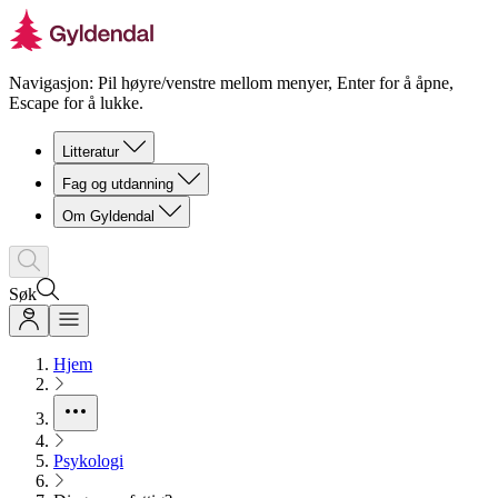
Navigasjon: Pil høyre/venstre mellom menyer, Enter for å åpne,
Escape for å lukke.
Litteratur
Fag og utdanning
Om Gyldendal
Søk
Hjem
Psykologi