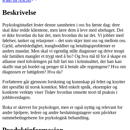
Kjøp på Ark.no
Beskrivelse
Psykologistudiet fester denne sannheten i oss fra første dag: dere
skal ikke redde klientene, men lære dem å leve med ubehaget. Det
er ikke hvordan du har det, men hvordan du tar det. Vi jobber med
følelser, tanker og relasjoner – det som skjer inni oss og mellom oss.
Gjeld, arbeidsledighet, trangboddhet og betalingsproblemer er
andres mandat. Men skal vi egentlig stille diagnoser og drive terapi
når familien mangler et trygt sted å bo? Og hva må til for å skape en
allianse med tolvåringen på full fart inn i kriminalitet, der han kan
skaffe mat på bordet og penger til å betale alle regningene? Hva om
diagnosen er fattigdom? Hva da?
Forfatteren går gjennom forskning og kunnskap på feltet og knytter
det spesifikt til norsk kontekst. Med enkelt språk, eksempler og
konkrete verktøy viser Tisløv hvordan omsette teori til praksis i
jobbhverdagen.
Boka er skrevet for psykologer, men er også nyttig og relevant for
andre hjelpere, ledere og andre beslutningstagere som påvirker
rammebetingelsene for psykologisk behandling.