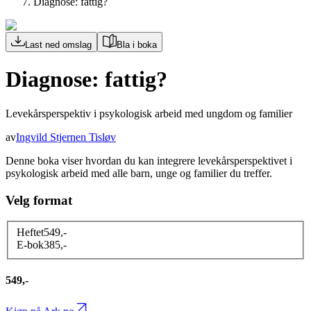
Diagnose: fattig?
Last ned omslag
Bla i boka
Diagnose: fattig?
Levekårsperspektiv i psykologisk arbeid med ungdom og familier
av
Ingvild Stjernen Tisløv
Denne boka viser hvordan du kan integrere levekårsperspektivet i
psykologisk arbeid med alle barn, unge og familier du treffer.
Velg format
Heftet
549
,-
E-bok
385
,-
549,-