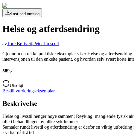
Last ned omslag
Helse og atferdsendring
av
Tore Børtveit
,
Peter Prescott
Gjennom en rekke praktiske eksempler viser Helse og atferdsendring hv
intervensjonen til den enkelte pasient, og hvordan selv svært korte int
589,-
Utsolgt
Bestill vurderingseksemplar
Beskrivelse
Helse og livsstil henger nøye sammen: Røyking, manglende fysisk akti
ofte i behandlingen av ulike sykdommer.
Samtaler rundt livsstil og atferdsendring er derfor en viktig utfordrin
· vi har dårlig tid