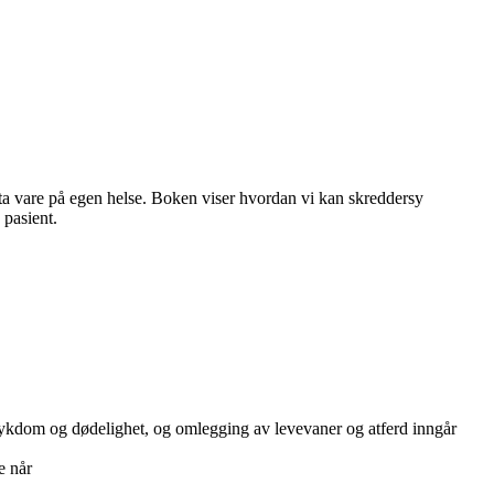
 ta vare på egen helse. Boken viser hvordan vi kan skreddersy
 pasient.
 sykdom og dødelighet, og omlegging av levevaner og atferd inngår
e når