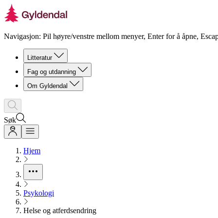
Navigasjon: Pil høyre/venstre mellom menyer, Enter for å åpne, Escap
Litteratur
Fag og utdanning
Om Gyldendal
Søk
Hjem
Psykologi
Helse og atferdsendring