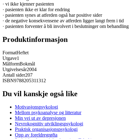
· vi ikke kjenner pasienten
· pasienten ikke er klar for endring
· pasienten synes at atferden også har positive sider
· de negative konsekvensene av atferden ligger langt frem i tid
· pasienten forventer å bli involvert i beslutninger om behandling
Produktinformasjon
Format
Heftet
Utgave
1
Målform
Bokmål
Utgivelsesår
2004
Antall sider
207
ISBN
9788205311312
Du vil kanskje også like
Motivasjonspsykologi
Mellom psykoanalyse og litteratur
Min vei ut av depresjonen
Nevrokognitiv utviklingspsykologi
Praktisk organisasjonspsykologi
Opp av foreldregrøfta