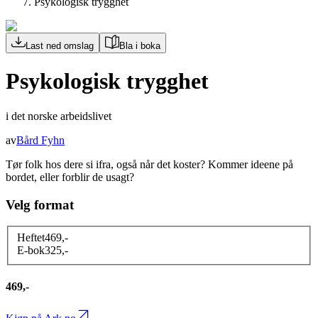
Psykologisk trygghet
Last ned omslag
Bla i boka
Psykologisk trygghet
i det norske arbeidslivet
av
Bård Fyhn
Tør folk hos dere si ifra, også når det koster? Kommer ideene på
bordet, eller forblir de usagt?
Velg format
Heftet
469
,-
E-bok
325
,-
469,-