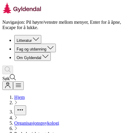
Navigasjon: Pil høyre/venstre mellom menyer, Enter for å åpne,
Escape for å lukke.
Litteratur
Fag og utdanning
Om Gyldendal
Søk
Hjem
Organisasjonspsykologi