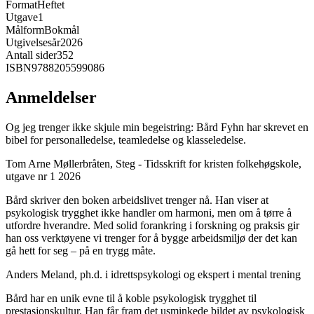
Format
Heftet
Utgave
1
Målform
Bokmål
Utgivelsesår
2026
Antall sider
352
ISBN
9788205599086
Anmeldelser
Og jeg trenger ikke skjule min begeistring: Bård Fyhn har skrevet en
bibel for personalledelse, teamledelse og klasseledelse.
Tom Arne Møllerbråten, Steg - Tidsskrift for kristen folkehøgskole,
utgave nr 1 2026
Bård skriver den boken arbeidslivet trenger nå. Han viser at
psykologisk trygghet ikke handler om harmoni, men om å tørre å
utfordre hverandre. Med solid forankring i forskning og praksis gir
han oss verktøyene vi trenger for å bygge arbeidsmiljø der det kan
gå hett for seg – på en trygg måte.
Anders Meland, ph.d. i idrettspsykologi og ekspert i mental trening
Bård har en unik evne til å koble psykologisk trygghet til
prestasjonskultur. Han får fram det usminkede bildet av psykologisk