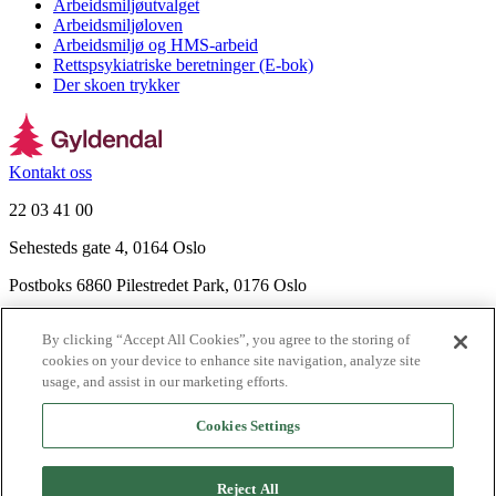
Arbeidsmiljøutvalget
Arbeidsmiljøloven
Arbeidsmiljø og HMS-arbeid
Rettspsykiatriske beretninger (E-bok)
Der skoen trykker
Kontakt oss
22 03 41 00
Sehesteds gate 4, 0164 Oslo
Postboks 6860 Pilestredet Park, 0176 Oslo
Finn frem
By clicking “Accept All Cookies”, you agree to the storing of
Nyhetsbrev
cookies on your device to enhance site navigation, analyze site
Ledige stillinger
usage, and assist in our marketing efforts.
Send inn manus
Cookies Settings
Om Gyldendal
Support
Reject All
Presse