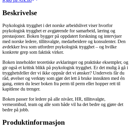
Kjøp på Ark.no
Beskrivelse
Psykologisk trygghet i det norske arbeidslivet viser hvorfor
psykologisk trygghet er avgjørende for samarbeid, læring og
prestasjoner. Boken bygger på oppdatert forskning og intervjuer
med norske ledere, tillitsvalgte, medarbeidere og konsulenter. Den
avdekker hva som utfordrer psykologisk trygghet – og hvilke
konkrete grep som faktisk virker.
Boken inneholder teoretiske avklaringer og praktiske eksempler, og
gir også et kritisk blikk på psykologisk trygghet. Er det mulig å gå i
trygghetsfeller der vi ikke oppnår det vi ønsker? Underveis får du
råd, øvelser og verktøy som gjør det lett å bruke innsikten med én
gang, enten du leser boken fra perm til perm eller hopper rett til
kapitlene du trenger.
Boken passer for ledere på alle nivåer, HR, tillitsvalgte,
verneombud, team og alle som både vil ha det bedre og gjøre det
bedre på jobb.
Produktinformasjon