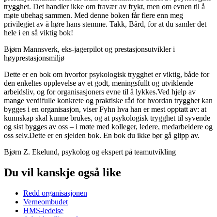
trygghet. Det handler ikke om fravær av frykt, men om evnen til å
møte ubehag sammen. Med denne boken får flere enn meg
privilegiet av å høre hans stemme. Takk, Bård, for at du samler det
hele i en så viktig bok!
Bjørn Mannsverk, eks-jagerpilot og prestasjonsutvikler i
høyprestasjonsmiljø
Dette er en bok om hvorfor psykologisk trygghet er viktig, både for
den enkeltes opplevelse av et godt, meningsfullt og utviklende
arbeidsliv, og for organisasjoners evne til å lykkes.Ved hjelp av
mange verdifulle konkrete og praktiske råd for hvordan trygghet kan
bygges i en organisasjon, viser Fyhn hva han er mest opptatt av: at
kunnskap skal kunne brukes, og at psykologisk trygghet til syvende
og sist bygges av oss – i møte med kolleger, ledere, medarbeidere og
oss selv.Dette er en sjelden bok. En bok du ikke bør gå glipp av.
Bjørn Z. Ekelund, psykolog og ekspert på teamutvikling
Du vil kanskje også like
Redd organisasjonen
Verneombudet
HMS-ledelse