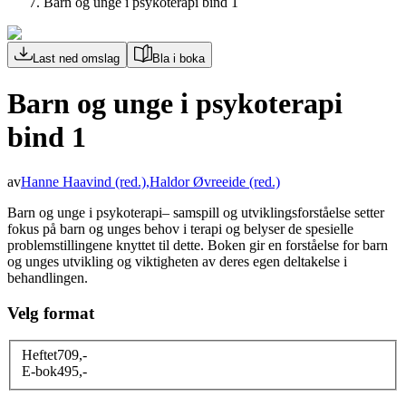
Barn og unge i psykoterapi bind 1
Last ned omslag
Bla i boka
Barn og unge i psykoterapi
bind 1
av
Hanne Haavind
(red.)
,
Haldor Øvreeide
(red.)
Barn og unge i psykoterapi– samspill og utviklingsforståelse setter
fokus på barn og unges behov i terapi og belyser de spesielle
problemstillingene knyttet til dette. Boken gir en forståelse for barn
og unges utvikling og viktigheten av deres egen deltakelse i
behandlingen.
Velg format
Heftet
709
,-
E-bok
495
,-