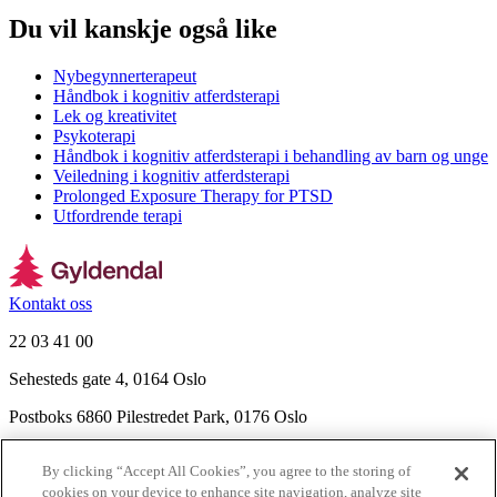
Du vil kanskje også like
Nybegynnerterapeut
Håndbok i kognitiv atferdsterapi
Lek og kreativitet
Psykoterapi
Håndbok i kognitiv atferdsterapi i behandling av barn og unge
Veiledning i kognitiv atferdsterapi
Prolonged Exposure Therapy for PTSD
Utfordrende terapi
Kontakt oss
22 03 41 00
Sehesteds gate 4, 0164 Oslo
Postboks 6860 Pilestredet Park, 0176 Oslo
Finn frem
By clicking “Accept All Cookies”, you agree to the storing of
Nyhetsbrev
cookies on your device to enhance site navigation, analyze site