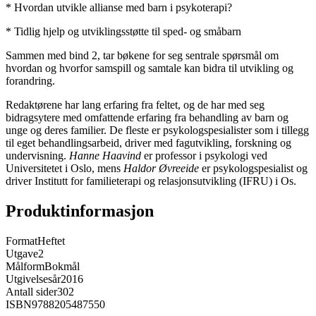
* Hvordan utvikle allianse med barn i psykoterapi?
* Tidlig hjelp og utviklingsstøtte til sped- og småbarn
Sammen med bind 2, tar bøkene for seg sentrale spørsmål om
hvordan og hvorfor samspill og samtale kan bidra til utvikling og
forandring.
Redaktørene har lang erfaring fra feltet, og de har med seg
bidragsytere med omfattende erfaring fra behandling av barn og
unge og deres familier. De fleste er psykologspesialister som i tillegg
til eget behandlingsarbeid, driver med fagutvikling, forskning og
undervisning.
Hanne Haavind
er professor i psykologi ved
Universitetet i Oslo, mens
Haldor Øvreeide
er psykologspesialist og
driver Institutt for familieterapi og relasjonsutvikling (IFRU) i Os.
Produktinformasjon
Format
Heftet
Utgave
2
Målform
Bokmål
Utgivelsesår
2016
Antall sider
302
ISBN
9788205487550