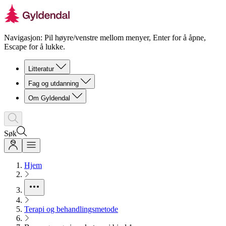
Navigasjon: Pil høyre/venstre mellom menyer, Enter for å åpne,
Escape for å lukke.
Litteratur
Fag og utdanning
Om Gyldendal
Søk
Hjem
Terapi og behandlingsmetode