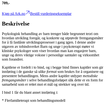
709,-
Kjøp på Ark.no
Bestill vurderingseksemplar
Beskrivelse
Psykologisk behandling av barn trenger både begrunnet teori om
hvordan utvikling foregår, og konkrete og utprøvde fremgangsmåter
for å få fastlåste utviklingsprosesser i gang igjen. I denne andre
utgaven av tobindsverket Barn og unge i psykoterapi møter vi
kliniske psykologer som viser hvordan man kan engasjere barn,
unge og deres viktige voksne i personlige samtaler og virksomhet
som forandrer.
Kapitlene er fordelt i to bind, og i begge bind finnes kapitler som gir
innføring i de ganske så ulike
format
som brukes for å organisere og
presentere behandlingen. Mens andre kapitler utdyper
metodiske
fremgangsmåter
i selve behandlingsforløpet slik dette er en form for
samarbeid som er rettet mot et mål og strekker seg over tid.
I bind 1 får du blant annet innføring i:
* Flerfamilieterapi som behandlingsmodell