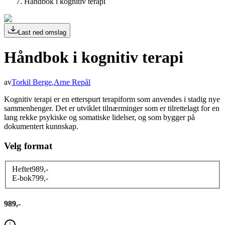
Håndbok i kognitiv terapi
Last ned omslag
Håndbok i kognitiv terapi
av
Torkil Berge
,
Arne Repål
Kognitiv terapi er en etterspurt terapiform som anvendes i stadig nye
sammenhenger. Det er utviklet tilnærminger som er tilrettelagt for en
lang rekke psykiske og somatiske lidelser, og som bygger på
dokumentert kunnskap.
Velg format
Heftet
989
,-
E-bok
799
,-
989,-