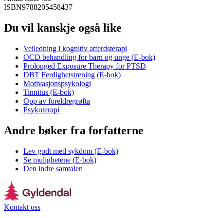
ISBN
9788205458437
Du vil kanskje også like
Veiledning i kognitiv atferdsterapi
OCD behandling for barn og unge (E-bok)
Prolonged Exposure Therapy for PTSD
DBT Ferdighetstrening (E-bok)
Motivasjonspsykologi
Tinnitus (E-bok)
Opp av foreldregrøfta
Psykoterapi
Andre bøker fra forfatterne
Lev godt med sykdom (E-bok)
Se mulighetene (E-bok)
Den indre samtalen
Kontakt oss