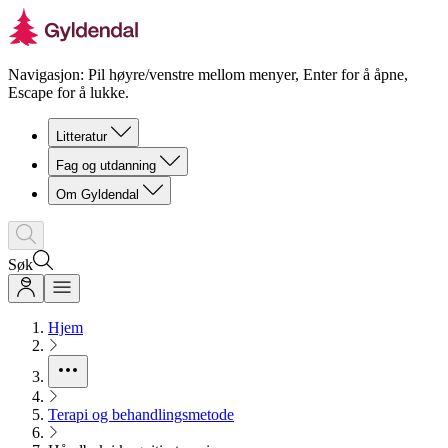
Navigasjon: Pil høyre/venstre mellom menyer, Enter for å åpne,
Escape for å lukke.
Litteratur
Fag og utdanning
Om Gyldendal
Søk
Hjem
Terapi og behandlingsmetode