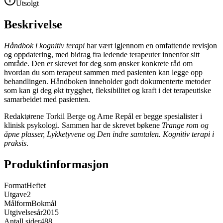
Utsolgt
Beskrivelse
Håndbok i kognitiv terapi
har vært igjennom en omfattende revisjon
og oppdatering, med bidrag fra ledende terapeuter innenfor sitt
område. Den er skrevet for deg som ønsker konkrete råd om
hvordan du som terapeut sammen med pasienten kan legge opp
behandlingen. Håndboken inneholder godt dokumenterte metoder
som kan gi deg økt trygghet, fleksibilitet og kraft i det terapeutiske
samarbeidet med pasienten.
Redaktørene Torkil Berge og Arne Repål er begge spesialister i
klinisk psykologi. Sammen har de skrevet bøkene
Trange rom og
åpne plasser,
Lykketyvene
og
Den indre samtalen. Kognitiv terapi i
praksis
.
Produktinformasjon
Format
Heftet
Utgave
2
Målform
Bokmål
Utgivelsesår
2015
Antall sider
488