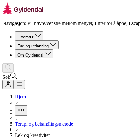
Navigasjon: Pil høyre/venstre mellom menyer, Enter for å åpne, Escap
Litteratur
Fag og utdanning
Om Gyldendal
Søk
Hjem
Terapi og behandlingsmetode
Lek og kreativitet