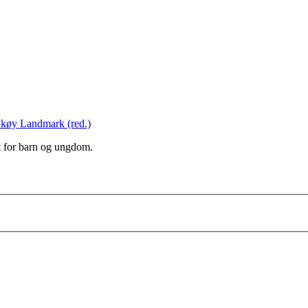
ækøy Landmark
(red.)
tt for barn og ungdom.