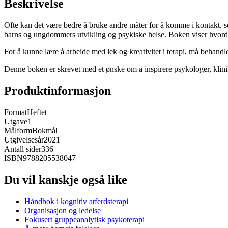
Beskrivelse
Ofte kan det være bedre å bruke andre måter for å komme i kontakt, s
barns og ungdommers utvikling og psykiske helse. Boken viser hvordan
For å kunne lære å arbeide med lek og kreativitet i terapi, må behand
Denne boken er skrevet med et ønske om å inspirere psykologer, klinikere 
Produktinformasjon
Format
Heftet
Utgave
1
Målform
Bokmål
Utgivelsesår
2021
Antall sider
336
ISBN
9788205538047
Du vil kanskje også like
Håndbok i kognitiv atferdsterapi
Organisasjon og ledelse
Fokusert gruppeanalytisk psykoterapi