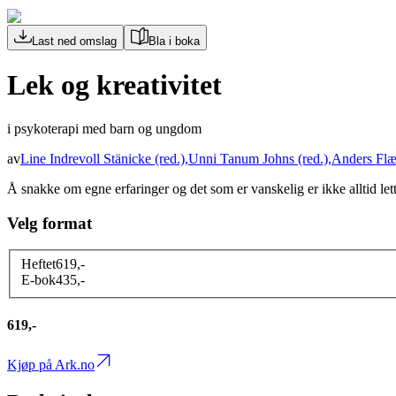
Last ned omslag
Bla i boka
Lek og kreativitet
i psykoterapi med barn og ungdom
av
Line Indrevoll Stänicke
(red.)
,
Unni Tanum Johns
(red.)
,
Anders Fl
Å snakke om egne erfaringer og det som er vanskelig er ikke alltid le
Velg format
Heftet
619
,-
E-bok
435
,-
619,-
Kjøp på Ark.no