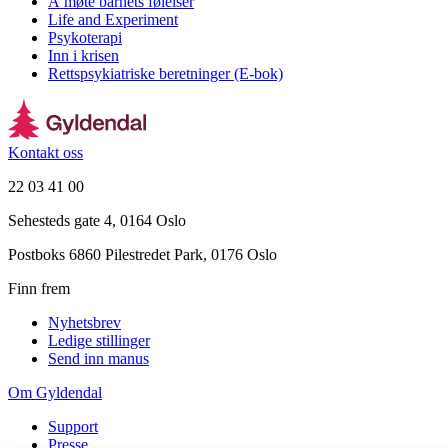
Å møte barnets følelser
Life and Experiment
Psykoterapi
Inn i krisen
Rettspsykiatriske beretninger (E-bok)
Kontakt oss
22 03 41 00
Sehesteds gate 4, 0164 Oslo
Postboks 6860 Pilestredet Park, 0176 Oslo
Finn frem
Nyhetsbrev
Ledige stillinger
Send inn manus
Om Gyldendal
Support
Presse