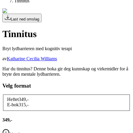
Tinnitus
Last ned omslag
Tinnitus
Bryt lydbarrieren med kognitiv terapi
av
Katharine Cecilia Williams
Har du tinnitus? Denne boka gir deg kunnskap og virkemidler for å
bryte den mentale lydbarrieren.
Velg format
Heftet
349
,-
E-bok
315
,-
349,-