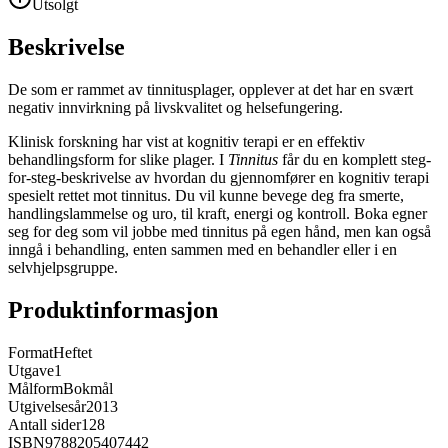
Utsolgt
Beskrivelse
De som er rammet av tinnitusplager, opplever at det har en svært
negativ innvirkning på livskvalitet og helsefungering.
Klinisk forskning har vist at kognitiv terapi er en effektiv
behandlingsform for slike plager. I
Tinnitus
får du en komplett steg-
for-steg-beskrivelse av hvordan du gjennomfører en kognitiv terapi
spesielt rettet mot tinnitus. Du vil kunne bevege deg fra smerte,
handlingslammelse og uro, til kraft, energi og kontroll. Boka egner
seg for deg som vil jobbe med tinnitus på egen hånd, men kan også
inngå i behandling, enten sammen med en behandler eller i en
selvhjelpsgruppe.
Produktinformasjon
Format
Heftet
Utgave
1
Målform
Bokmål
Utgivelsesår
2013
Antall sider
128
ISBN
9788205407442