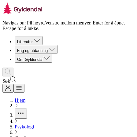
Navigasjon: Pil høyre/venstre mellom menyer, Enter for å åpne,
Escape for å lukke.
Litteratur
Fag og utdanning
Om Gyldendal
Søk
Hjem
Psykologi