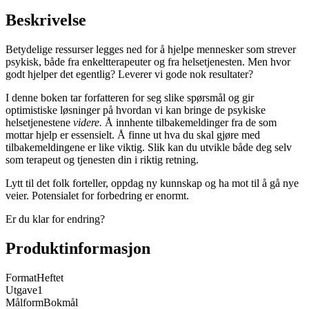
Beskrivelse
Betydelige ressurser legges ned for å hjelpe mennesker som strever
psykisk, både fra enkeltterapeuter og fra helsetjenesten. Men hvor
godt hjelper det egentlig? Leverer vi gode nok resultater?
I denne boken tar forfatteren for seg slike spørsmål og gir
optimistiske løsninger på hvordan vi kan bringe de psykiske
helsetjenestene
videre.
Å innhente tilbakemeldinger fra de som
mottar hjelp er essensielt. Å finne ut hva du skal gjøre med
tilbakemeldingene er like viktig. Slik kan du utvikle både deg selv
som terapeut og tjenesten din i riktig retning.
Lytt til det folk forteller, oppdag ny kunnskap og ha mot til å gå nye
veier. Potensialet for forbedring er enormt.
Er du klar for endring?
Produktinformasjon
Format
Heftet
Utgave
1
Målform
Bokmål