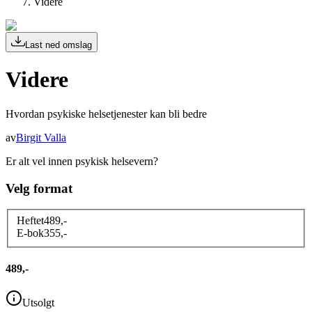
Videre
Last ned omslag
Videre
Hvordan psykiske helsetjenester kan bli bedre
av
Birgit Valla
Er alt vel innen psykisk helsevern?
Velg format
Heftet
489
,-
E-bok
355
,-
489,-
Utsolgt