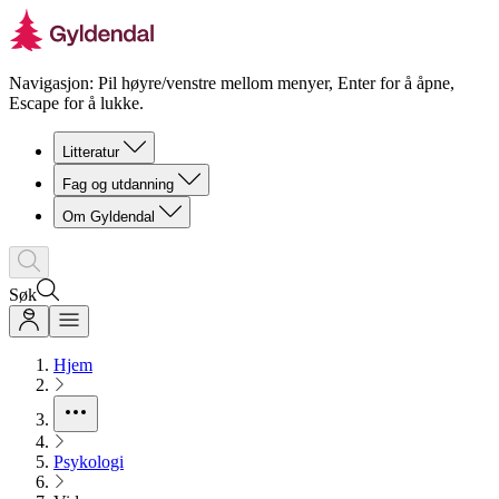
Navigasjon: Pil høyre/venstre mellom menyer, Enter for å åpne,
Escape for å lukke.
Litteratur
Fag og utdanning
Om Gyldendal
Søk
Hjem
Psykologi