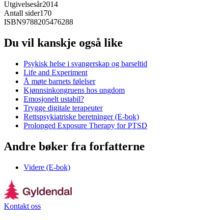
Utgivelsesår
2014
Antall sider
170
ISBN
9788205476288
Du vil kanskje også like
Psykisk helse i svangerskap og barseltid
Life and Experiment
Å møte barnets følelser
Kjønnsinkongruens hos ungdom
Emosjonelt ustabil?
Trygge digitale terapeuter
Rettspsykiatriske beretninger (E-bok)
Prolonged Exposure Therapy for PTSD
Andre bøker fra forfatterne
Videre (E-bok)
Kontakt oss