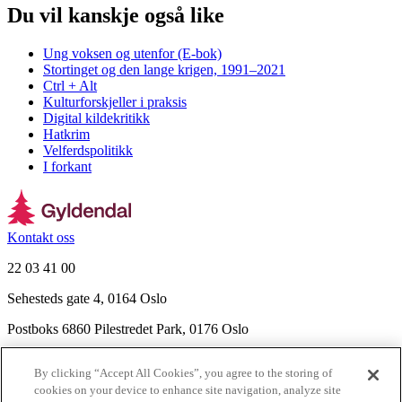
Du vil kanskje også like
Ung voksen og utenfor (E-bok)
Stortinget og den lange krigen, 1991–2021
Ctrl + Alt
Kulturforskjeller i praksis
Digital kildekritikk
Hatkrim
Velferdspolitikk
I forkant
Kontakt oss
22 03 41 00
Sehesteds gate 4, 0164 Oslo
Postboks 6860 Pilestredet Park, 0176 Oslo
Finn frem
By clicking “Accept All Cookies”, you agree to the storing of
Nyhetsbrev
cookies on your device to enhance site navigation, analyze site