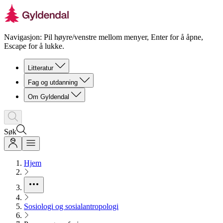
Navigasjon: Pil høyre/venstre mellom menyer, Enter for å åpne,
Escape for å lukke.
Litteratur
Fag og utdanning
Om Gyldendal
Søk
Hjem
Sosiologi og sosialantropologi