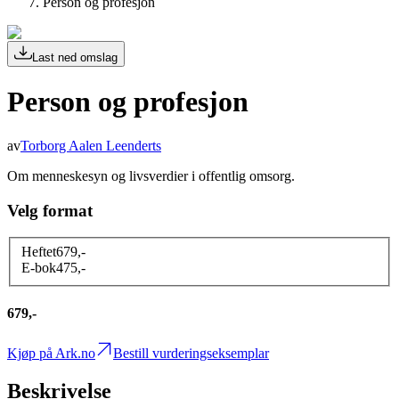
Person og profesjon
Last ned omslag
Person og profesjon
av
Torborg Aalen Leenderts
Om menneskesyn og livsverdier i offentlig omsorg.
Velg format
Heftet
679
,-
E-bok
475
,-
679,-
Kjøp på Ark.no
Bestill vurderingseksemplar
Beskrivelse