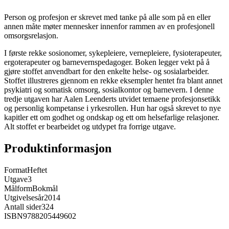
Person og profesjon er skrevet med tanke på alle som på en eller
annen måte møter mennesker innenfor rammen av en profesjonell
omsorgsrelasjon.
I første rekke sosionomer, sykepleiere, vernepleiere, fysioterapeuter,
ergoterapeuter og barnevernspedagoger. Boken legger vekt på å
gjøre stoffet anvendbart for den enkelte helse- og sosialarbeider.
Stoffet illustreres gjennom en rekke eksempler hentet fra blant annet
psykiatri og somatisk omsorg, sosialkontor og barnevern. I denne
tredje utgaven har Aalen Leenderts utvidet temaene profesjonsetikk
og personlig kompetanse i yrkesrollen. Hun har også skrevet to nye
kapitler ett om godhet og ondskap og ett om helsefarlige relasjoner.
Alt stoffet er bearbeidet og utdypet fra forrige utgave.
Produktinformasjon
Format
Heftet
Utgave
3
Målform
Bokmål
Utgivelsesår
2014
Antall sider
324
ISBN
9788205449602