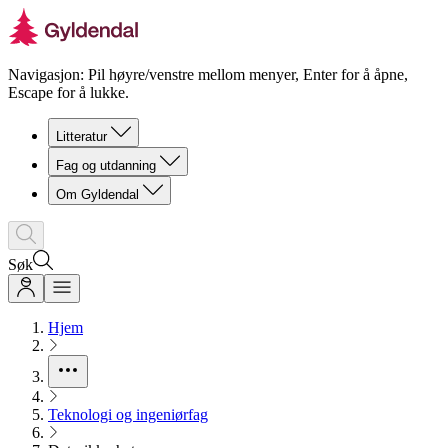
Navigasjon: Pil høyre/venstre mellom menyer, Enter for å åpne,
Escape for å lukke.
Litteratur
Fag og utdanning
Om Gyldendal
Søk
Hjem
Teknologi og ingeniørfag