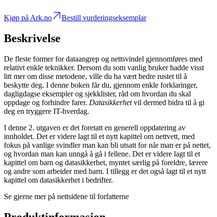
Kjøp på Ark.no
Bestill vurderingseksemplar
Beskrivelse
De fleste former for dataangrep og nettsvindel gjennomføres med
relativt enkle teknikker. Dersom du som vanlig bruker hadde visst
litt mer om disse metodene, ville du ha vært bedre rustet til å
beskytte deg. I denne boken får du, gjennom enkle forklaringer,
dagligdagse eksempler og sjekklister, råd om hvordan du skal
oppdage og forhindre farer.
Datasikkerhet
vil dermed bidra til å gi
deg en tryggere IT-hverdag.
I denne 2. utgaven er det foretatt en generell oppdatering av
innholdet. Det er videre lagt til et nytt kapittel om nettvett, med
fokus på vanlige svindler man kan bli utsatt for når man er på nettet,
og hvordan man kan unngå å gå i fellene. Det er videre lagt til et
kapittel om barn og datasikkerhet, myntet særlig på foreldre, lærere
og andre som arbeider med barn. I tillegg er det også lagt til et nytt
kapittel om datasikkerhet i bedrifter.
Se gjerne mer på nettsidene til forfatterne