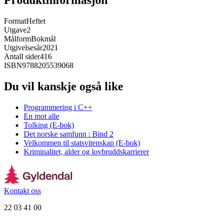
Produktinformasjon
Format
Heftet
Utgave
2
Målform
Bokmål
Utgivelsesår
2021
Antall sider
416
ISBN
9788205539068
Du vil kanskje også like
Programmering i C++
En mot alle
Tolking (E-bok)
Det norske samfunn : Bind 2
Velkommen til statsvitenskap (E-bok)
Kriminalitet, alder og lovbruddskarrierer
Kontakt oss
22 03 41 00