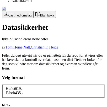
Datasikkerhet
Last ned omslag
Bla i boka
Datasikkerhet
Ikke bli svindlerens neste offer
av
Tom Heine Nätt
,
Christian F. Heide
Føler du deg utrygg når du er på nettet? Er du redd for at virus eller
hackere skal ta kontroll over datamaskinen din? Dette er boken for
deg som vil vite mer om datasikkerhet og hvordan svindlere går
frem.
Velg format
Heftet
619
,-
E-bok
435
,-
619,-