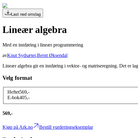
Last ned omslag
Lineær algebra
Med en innføring i lineær programmering
av
Knut Sydsæter
,
Bernt Øksendal
Lineær algebra gir en innføring i vektor- og matriseregning. Det er la
Velg format
Heftet
569
,-
E-bok
405
,-
569,-
Kjøp på Ark.no
Bestill vurderingseksemplar