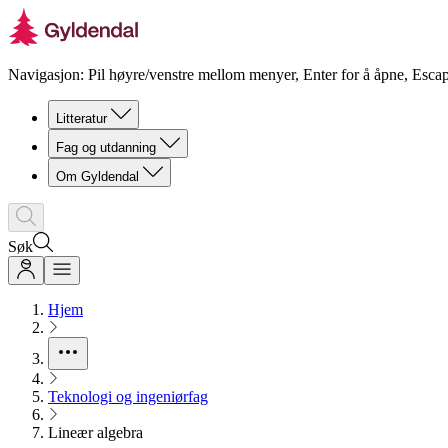
Navigasjon: Pil høyre/venstre mellom menyer, Enter for å åpne, Escap
Litteratur
Fag og utdanning
Om Gyldendal
Søk
Hjem
Teknologi og ingeniørfag
Lineær algebra