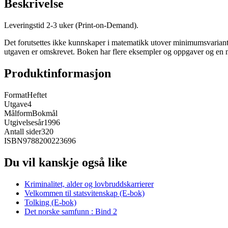
Beskrivelse
Leveringstid 2-3 uker (Print-on-Demand).
Det forutsettes ikke kunnskaper i matematikk utover minimumsvarianten 
utgaven er omskrevet. Boken har flere eksempler og oppgaver og en mer 
Produktinformasjon
Format
Heftet
Utgave
4
Målform
Bokmål
Utgivelsesår
1996
Antall sider
320
ISBN
9788200223696
Du vil kanskje også like
Kriminalitet, alder og lovbruddskarrierer
Velkommen til statsvitenskap (E-bok)
Tolking (E-bok)
Det norske samfunn : Bind 2